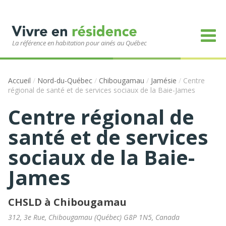
La référence en habitation pour ainés au Québec
Accueil
/
Nord-du-Québec
/
Chibougamau
/
Jamésie
/
Centre
régional de santé et de services sociaux de la Baie-James
Centre régional de
santé et de services
sociaux de la Baie-
James
CHSLD à Chibougamau
312, 3e Rue
,
Chibougamau
(
Québec
)
G8P 1N5
,
Canada