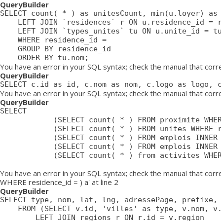
QueryBuilder
SELECT count( * ) as unitesCount, min(u.loyer) as 
	LEFT JOIN `residences` r ON u.residence_id = r.id

	LEFT JOIN `types_unites` tu ON u.unite_id = tu.id

	WHERE residence_id = 

	GROUP BY residence_id

	ORDER BY tu.nom;
You have an error in your SQL syntax; check the manual that cor
QueryBuilder
SELECT c.id as id, c.nom as nom, c.logo as logo, 
You have an error in your SQL syntax; check the manual that corre
QueryBuilder
SELECT

			(SELECT count( * ) FROM proximite WHERE residence = ) as proximiteCount,

			(SELECT count( * ) FROM unites WHERE residence_id = ) as unitesCount,

			(SELECT count( * ) FROM emplois INNER JOIN emplois_temp ON emplois_temp.emploi=emplois.id LEFT JOIN residences ON emplois_temp.residence = residences.id WHERE affiche=1 AND possibilite=0 AND emplois_temp.residence= AND residences.emplois_masques = 0 AND emplois.approuve=1 AND emplois.confidentiel=0 AND emplois.datePublication <= NOW() AND emplois.pasDeResidence = '0') as emploisDisponiblesCount,

			(SELECT count( * ) FROM emplois INNER JOIN emplois_temp ON emplois_temp.emploi=emplois.id LEFT JOIN residences ON emplois_temp.residence = residences.id WHERE affiche=1 AND possibilite=1 AND emplois_temp.residence= AND residences.emplois_masques = 0 AND emplois.approuve=1 AND emplois.confidentiel=0 AND emplois.datePublication <= NOW() AND emplois.pasDeResidence = '0') as emploisPossibilitesCount,

			(SELECT count( * ) from activites WHERE approuve = '1' AND aff_local = '1' AND residence_id = ) as activitesCount

You have an error in your SQL syntax; check the manual that cor
WHERE residence_id = ) a' at line 2
QueryBuilder
SELECT type, nom, lat, lng, adressePage, prefixe, 
	FROM (SELECT v.id, 'villes' as type, v.nom, v.lat, v.lng, v.adressePage, v.prefixe, r.adressePage as regionAdressePage, '' as arrondissementAdressePage from villes v

		LEFT JOIN regions r ON r.id = v.region
