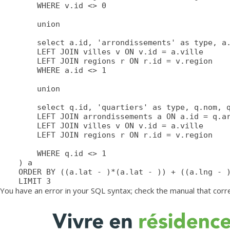
		WHERE v.id <> 0

		union

		select a.id, 'arrondissements' as type, a.nom, a.lat, a.lng, a.adressePage, a.prefixe as prefixe, r.adressePage as regionAdressePage, '' as arrondissementAdressePage from arrondissements a

		LEFT JOIN villes v ON v.id = a.ville

		LEFT JOIN regions r ON r.id = v.region

		WHERE a.id <> 1

		union

		select q.id, 'quartiers' as type, q.nom, q.lat, q.lng, q.adressePage, q.prefixe as prefixe, r.adressePage as regionAdressePage, a.adressePage as arrondissementAdressePage from quartiers q

		LEFT JOIN arrondissements a ON a.id = q.arrondissement

		LEFT JOIN villes v ON v.id = a.ville

		LEFT JOIN regions r ON r.id = v.region

		WHERE q.id <> 1

	) a

	ORDER BY ((a.lat - )*(a.lat - )) + ((a.lng - )*(a.lng - )) ASC

	LIMIT 3
You have an error in your SQL syntax; check the manual that corresp