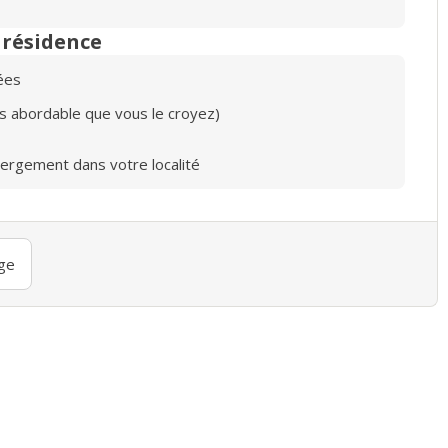
n résidence
ées
lus abordable que vous le croyez)
bergement dans votre localité
ge