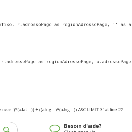
')*(a.lat - )) + ((a.lng - )*(a.lng - )) ASC LIMIT 3' at line 22
Besoin d'aide?