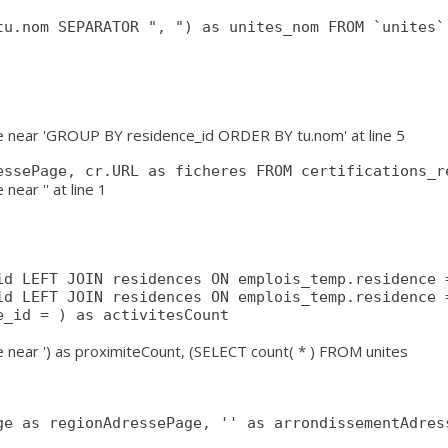
u.nom SEPARATOR ", ") as unites_nom FROM `unites` 
se near 'GROUP BY residence_id ORDER BY tu.nom' at line 5
essePage, cr.URL as ficheres FROM certifications_r
ear '' at line 1
e near ') as proximiteCount, (SELECT count( * ) FROM unites