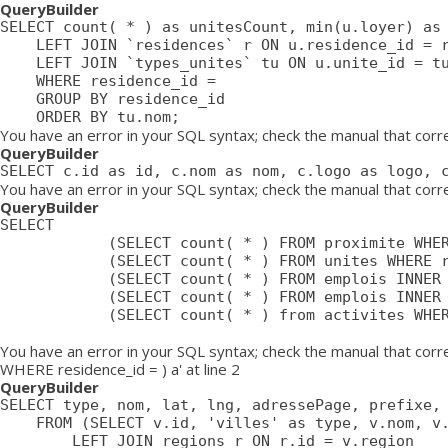
QueryBuilder
SELECT count( * ) as unitesCount, min(u.loyer) as 
	LEFT JOIN `residences` r ON u.residence_id = r.id

	LEFT JOIN `types_unites` tu ON u.unite_id = tu.id

	WHERE residence_id = 

	GROUP BY residence_id

	ORDER BY tu.nom;
You have an error in your SQL syntax; check the manual that cor
QueryBuilder
SELECT c.id as id, c.nom as nom, c.logo as logo, 
You have an error in your SQL syntax; check the manual that corre
QueryBuilder
SELECT

			(SELECT count( * ) FROM proximite WHERE residence = ) as proximiteCount,

			(SELECT count( * ) FROM unites WHERE residence_id = ) as unitesCount,

			(SELECT count( * ) FROM emplois INNER JOIN emplois_temp ON emplois_temp.emploi=emplois.id LEFT JOIN residences ON emplois_temp.residence = residences.id WHERE affiche=1 AND possibilite=0 AND emplois_temp.residence= AND residences.emplois_masques = 0 AND emplois.approuve=1 AND emplois.confidentiel=0 AND emplois.datePublication <= NOW() AND emplois.pasDeResidence = '0') as emploisDisponiblesCount,

			(SELECT count( * ) FROM emplois INNER JOIN emplois_temp ON emplois_temp.emploi=emplois.id LEFT JOIN residences ON emplois_temp.residence = residences.id WHERE affiche=1 AND possibilite=1 AND emplois_temp.residence= AND residences.emplois_masques = 0 AND emplois.approuve=1 AND emplois.confidentiel=0 AND emplois.datePublication <= NOW() AND emplois.pasDeResidence = '0') as emploisPossibilitesCount,

			(SELECT count( * ) from activites WHERE approuve = '1' AND aff_local = '1' AND residence_id = ) as activitesCount

You have an error in your SQL syntax; check the manual that cor
WHERE residence_id = ) a' at line 2
QueryBuilder
SELECT type, nom, lat, lng, adressePage, prefixe, 
	FROM (SELECT v.id, 'villes' as type, v.nom, v.lat, v.lng, v.adressePage, v.prefixe, r.adressePage as regionAdressePage, '' as arrondissementAdressePage from villes v

		LEFT JOIN regions r ON r.id = v.region
