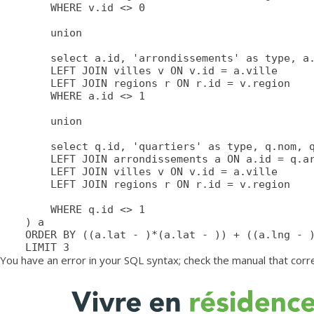
		WHERE v.id <> 0

		union

		select a.id, 'arrondissements' as type, a.nom, a.lat, a.lng, a.adressePage, a.prefixe as prefixe, r.adressePage as regionAdressePage, '' as arrondissementAdressePage from arrondissements a

		LEFT JOIN villes v ON v.id = a.ville

		LEFT JOIN regions r ON r.id = v.region

		WHERE a.id <> 1

		union

		select q.id, 'quartiers' as type, q.nom, q.lat, q.lng, q.adressePage, q.prefixe as prefixe, r.adressePage as regionAdressePage, a.adressePage as arrondissementAdressePage from quartiers q

		LEFT JOIN arrondissements a ON a.id = q.arrondissement

		LEFT JOIN villes v ON v.id = a.ville

		LEFT JOIN regions r ON r.id = v.region

		WHERE q.id <> 1

	) a

	ORDER BY ((a.lat - )*(a.lat - )) + ((a.lng - )*(a.lng - )) ASC

	LIMIT 3
You have an error in your SQL syntax; check the manual that corresp