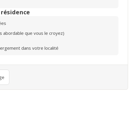
n résidence
ées
lus abordable que vous le croyez)
bergement dans votre localité
ge