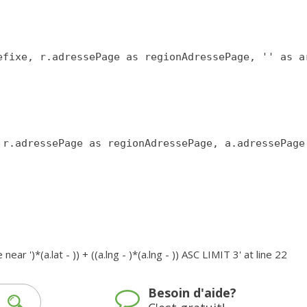
')*(a.lat - )) + ((a.lng - )*(a.lng - )) ASC LIMIT 3' at line 22
Besoin d'aide?