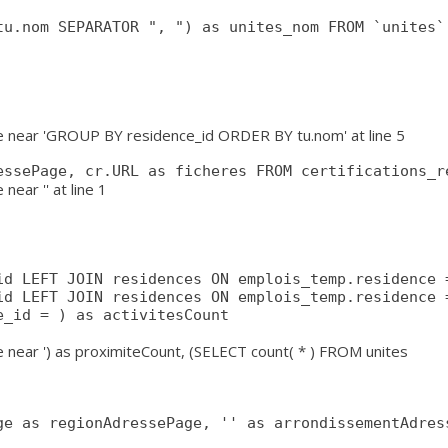
u.nom SEPARATOR ", ") as unites_nom FROM `unites` 
se near 'GROUP BY residence_id ORDER BY tu.nom' at line 5
essePage, cr.URL as ficheres FROM certifications_r
ear '' at line 1
e near ') as proximiteCount, (SELECT count( * ) FROM unites