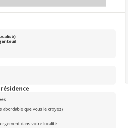
ocalisé)
genteuil
n résidence
ées
lus abordable que vous le croyez)
bergement dans votre localité