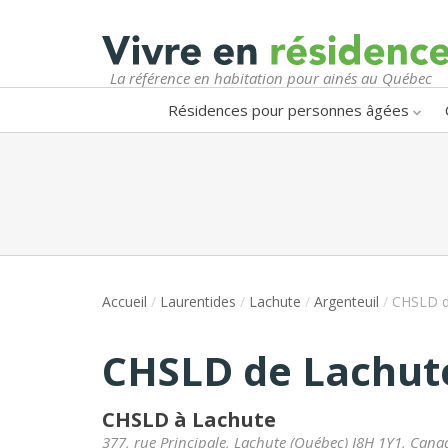
La référence en habitation pour ainés au Québec
Résidences pour personnes âgées
Accueil
/
Laurentides
/
Lachute
/
Argenteuil
/
CHSLD d
CHSLD de Lachut
CHSLD à Lachute
377, rue Principale
,
Lachute
(
Québec
)
J8H 1Y1
,
Cana