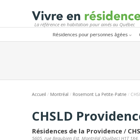
La référence en habitation pour ainés au Québec
Résidences pour personnes âgées
Accueil
/
Montréal
/
Rosemont La Petite-Patrie
/
CHSL
CHSLD Providenc
Résidences de la Providence
/
CHS
5605, rue Beaubien Est
,
Montréal
(
Québec
)
H1T 1X4
,