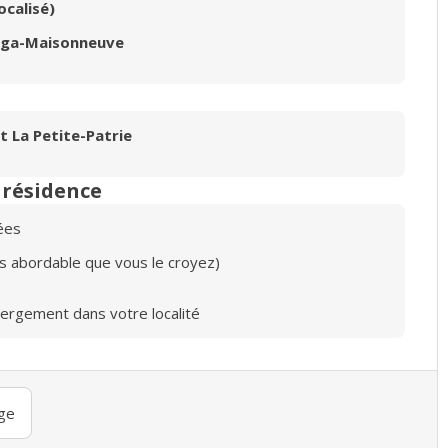
ocalisé)
laga-Maisonneuve
 La Petite-Patrie
n résidence
ées
lus abordable que vous le croyez)
bergement dans votre localité
ge