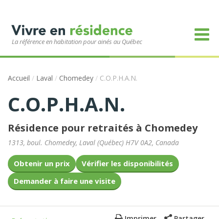
La référence en habitation pour ainés au Québec
Accueil
/
Laval
/
Chomedey
/
C.O.P.H.A.N.
C.O.P.H.A.N.
Résidence pour retraités à Chomedey
1313, boul. Chomedey
,
Laval
(
Québec
)
H7V 0A2
,
Canada
Obtenir un prix
Vérifier les disponibilités
Demander à faire une visite
Imprimer
Partager