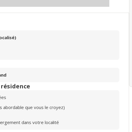
ocalisé)
and
n résidence
ées
lus abordable que vous le croyez)
bergement dans votre localité