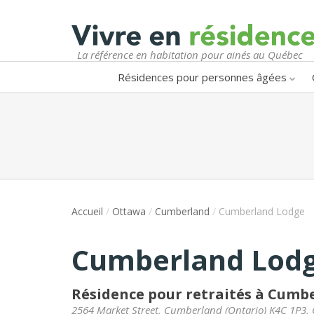
La référence en habitation pour ainés au Québec
Résidences pour personnes âgées
Accueil
/
Ottawa
/
Cumberland
/
Cumberland Lodge
Cumberland Lod
Résidence pour retraités à Cumb
2564 Market Street
,
Cumberland
(
Ontario
)
K4C 1P3
,