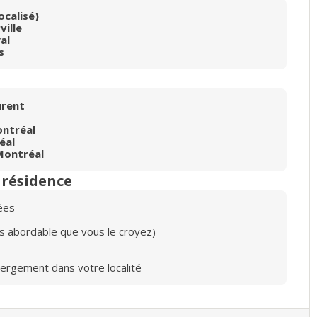
ocalisé)
ville
al
s
urent
ontréal
éal
Montréal
n résidence
ées
lus abordable que vous le croyez)
bergement dans votre localité