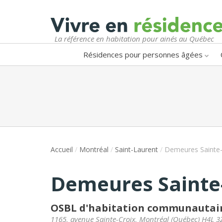
La référence en habitation pour ainés au Québec
Résidences pour personnes âgées
Accueil
/
Montréal
/
Saint-Laurent
/
Demeures Sainte-C
Demeures Sainte-
OSBL d'habitation communautair
1165, avenue Sainte-Croix
,
Montréal
(
Québec
)
H4L 3