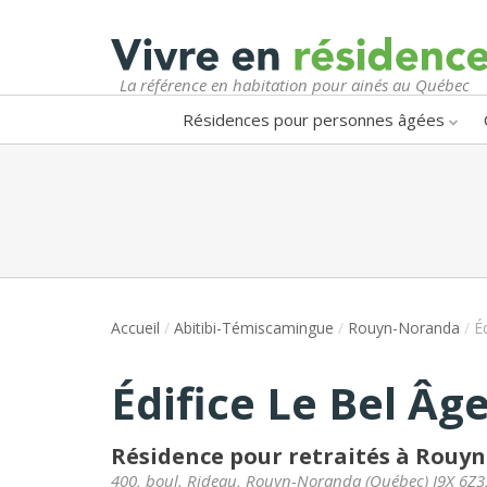
La référence en habitation pour ainés au Québec
Résidences pour personnes âgées
Accueil
/
Abitibi-Témiscamingue
/
Rouyn-Noranda
/
É
Édifice Le Bel Âg
Résidence pour retraités à Rouy
400, boul. Rideau
,
Rouyn-Noranda
(
Québec
)
J9X 6Z3