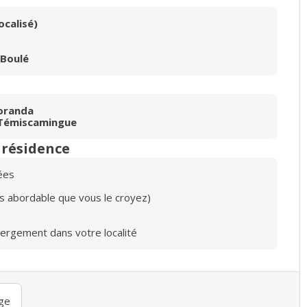
ocalisé)
-Boulé
oranda
i-Témiscamingue
n résidence
ées
lus abordable que vous le croyez)
bergement dans votre localité
ge