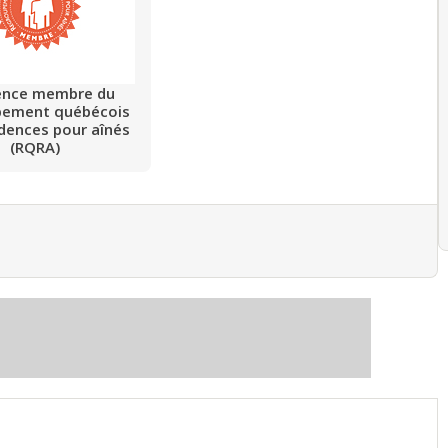
ence membre du
pement québécois
idences pour aînés
(RQRA)