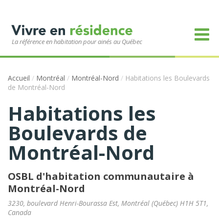
La référence en habitation pour ainés au Québec
Accueil
/
Montréal
/
Montréal-Nord
/
Habitations les Boulevards
de Montréal-Nord
Habitations les
Boulevards de
Montréal-Nord
OSBL d'habitation communautaire à
Montréal-Nord
3230, boulevard Henri-Bourassa Est
,
Montréal
(
Québec
)
H1H 5T1
,
Canada