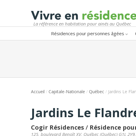
La référence en habitation pour ainés au Québec
Résidences pour personnes âgées
Accueil
/
Capitale-Nationale
/
Québec
/
Jardins Le Fla
Jardins Le Flandr
Cogir Résidences
/
Résidence pour
125, boulevard Benoît XV
,
Québec
(
Québec
)
G1L 2Y9