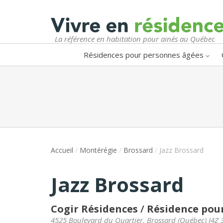
La référence en habitation pour ainés au Québec
Résidences pour personnes âgées
Accueil
/
Montérégie
/
Brossard
/
Jazz Brossard
Jazz Brossard
Cogir Résidences
/
Résidence pour
4525 Boulevard du Quartier
,
Brossard
(
Québec
)
J4Z