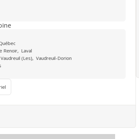
oine
Québec
de Renoir
,
Laval
 Vaudreuil (Les)
,
Vaudreuil-Dorion
s
iel