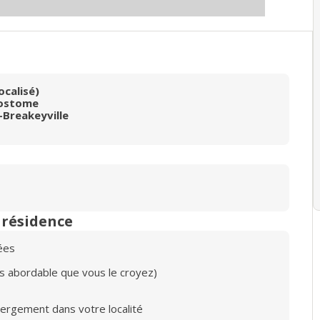
ocalisé)
sostome
-Breakeyville
n résidence
ées
lus abordable que vous le croyez)
bergement dans votre localité