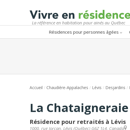
La référence en habitation pour ainés au Québec
Résidences pour personnes âgées
Accueil
/
Chaudière-Appalaches
/
Lévis
/
Desjardins
/
La Chataigneraie
Résidence pour retraités à Lévis
1000, rue Jorcan
,
Lévis
(
Québec
)
G6Z 1L4
,
Canada