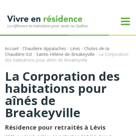
La référence en habitation pour ainés au Québec
Accueil
/
Chaudière-Appalaches
/
Lévis
/
Chutes-de-la-
Chaudière-Est
/
Sainte-Hélène-de-Breakeyville
/
La Corporation
des habitations pour aînés de Breakeyville
La Corporation des
habitations pour
aînés de
Breakeyville
Résidence pour retraités à Lévis