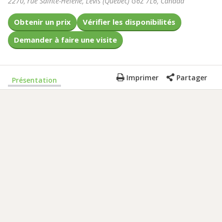
2270, rue Sainte-Hélène
,
Lévis
(
Québec
)
G6Z 7L6
,
Canada
Obtenir un prix
Vérifier les disponibilités
Demander à faire une visite
Imprimer
Partager
Présentation