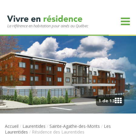
La référence en habitation pour ainés au Québec
1 de 13
Accueil
/
Laurentides
/
Sainte-Agathe-des-Monts
/
Les
Laurentides
/
Résidence des Laurentides