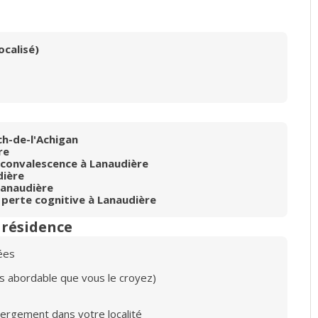
ocalisé)
t
h-de-l'Achigan
re
 convalescence à Lanaudière
ière
anaudière
 perte cognitive à Lanaudière
n résidence
ées
lus abordable que vous le croyez)
bergement dans votre localité