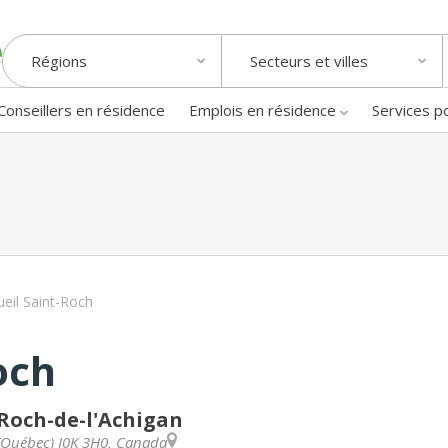
Régions
Secteurs et villes
Conseillers en résidence
Emplois en résidence
Services p
ueil Saint-Roch
och
-Roch-de-l'Achigan
Québec
)
J0K 3H0
,
Canada