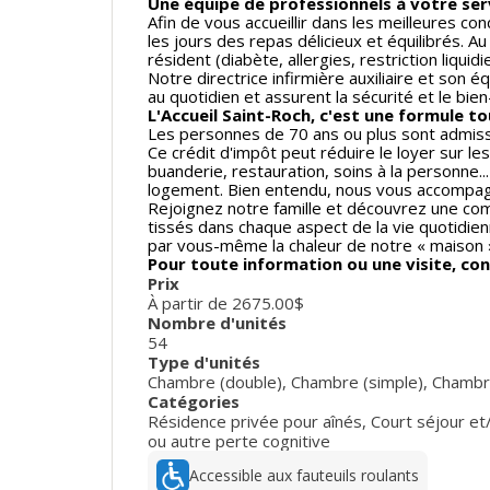
Une équipe de professionnels à votre ser
Afin de vous accueillir dans les meilleures co
les jours des repas délicieux et équilibrés. A
résident (diabète, allergies, restriction liquidi
Notre directrice infirmière auxiliaire et son
au quotidien et assurent la sécurité et le bie
L'Accueil Saint-Roch, c'est une formule to
Les personnes de 70 ans ou plus sont admissi
Ce crédit d'impôt peut réduire le loyer sur le
buanderie, restauration, soins à la personne.
logement. Bien entendu, nous vous accompa
Rejoignez notre famille et découvrez une comm
tissés dans chaque aspect de la vie quotidien
par vous-même la chaleur de notre « maison
Pour toute information ou une visite, con
Prix
À partir de 2675.00$
Nombre d'unités
54
Type d'unités
Chambre (double)
,
Chambre (simple)
,
Chambre
Catégories
Résidence privée pour aînés
,
Court séjour et
ou autre perte cognitive
Accessible aux fauteuils roulants