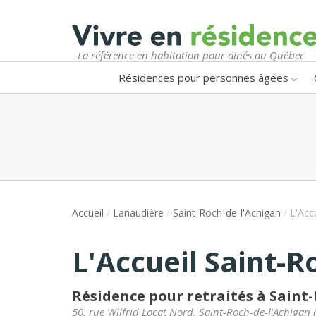
La référence en habitation pour ainés au Québec
Résidences pour personnes âgées
Accueil
/
Lanaudière
/
Saint-Roch-de-l'Achigan
/
L'Acc
L'Accueil Saint-R
Résidence pour retraités à Saint
50, rue Wilfrid Locat Nord
,
Saint-Roch-de-l'Achigan
(