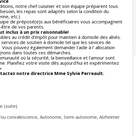
vice
nditions, notre chef cuisinier et son équipe préparent tous
u besoin, les repas sont adaptés selon la condition du
enne, etc.)
 équipe de préposé(e)s aux bénéficiaires vous accompagnent
n-être de vos parents.
ut inclus à un prix raisonnable!
bles au crédit d'impôt pour maintien à domicile des aînés.
s services de soutien à domicile tel que les sevices de
.. Vous pouvez également demander l'aide à l' allocation
gnons dans toutes ces démarches.
unauté où la sécurité, la bienveillance et l'amour sont
ne. Planifiez votre visite dès aujourd'hui et expérimentez
 »
tactez notre directrice Mme Sylvie Perreault.
 (suite)
/ou convalescence
,
Autonome
,
Semi-autonome
,
Alzheimer