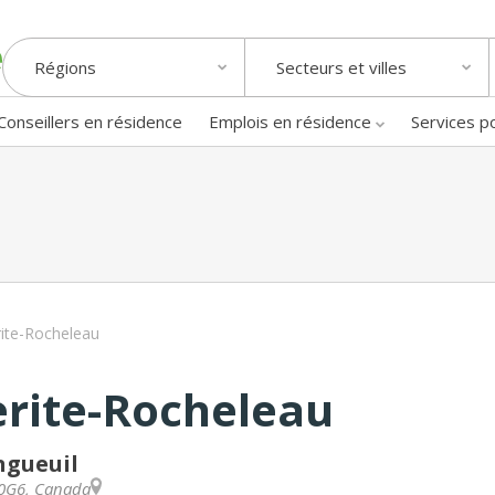
Régions
Secteurs et villes
Conseillers en résidence
Emplois en résidence
Services p
ite-Rocheleau
rite-Rocheleau
ngueuil
 0G6
,
Canada