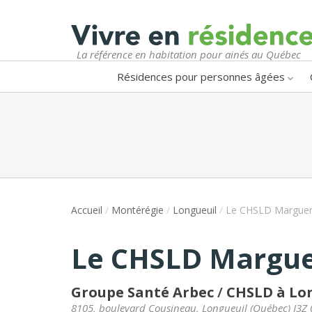
La référence en habitation pour ainés au Québec
Résidences pour personnes âgées
Accueil
/
Montérégie
/
Longueuil
/
Le CHSLD Marguer
Le CHSLD Margue
Groupe Santé Arbec
/
CHSLD à Lo
8105, boulevard Cousineau
,
Longueuil
(
Québec
)
J3Z