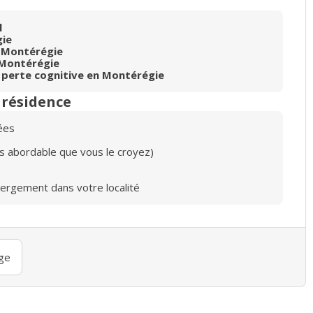
l
gie
 Montérégie
Montérégie
 perte cognitive en Montérégie
n résidence
ées
lus abordable que vous le croyez)
bergement dans votre localité
ge