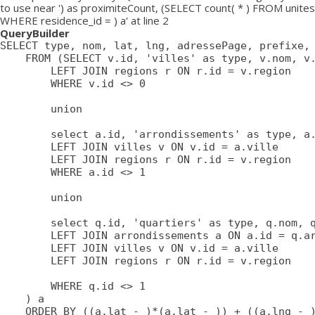
to use near ') as proximiteCount, (SELECT count( * ) FROM unites
WHERE residence_id = ) a' at line 2
QueryBuilder
SELECT type, nom, lat, lng, adressePage, prefixe, 
	FROM (SELECT v.id, 'villes' as type, v.nom, v.lat, v.lng, v.adressePage, v.prefixe, r.adressePage as regionAdressePage, '' as arrondissementAdressePage from villes v

		LEFT JOIN regions r ON r.id = v.region

		WHERE v.id <> 0

		union

		select a.id, 'arrondissements' as type, a.nom, a.lat, a.lng, a.adressePage, a.prefixe as prefixe, r.adressePage as regionAdressePage, '' as arrondissementAdressePage from arrondissements a

		LEFT JOIN villes v ON v.id = a.ville

		LEFT JOIN regions r ON r.id = v.region

		WHERE a.id <> 1

		union

		select q.id, 'quartiers' as type, q.nom, q.lat, q.lng, q.adressePage, q.prefixe as prefixe, r.adressePage as regionAdressePage, a.adressePage as arrondissementAdressePage from quartiers q

		LEFT JOIN arrondissements a ON a.id = q.arrondissement

		LEFT JOIN villes v ON v.id = a.ville

		LEFT JOIN regions r ON r.id = v.region

		WHERE q.id <> 1

	) a

	ORDER BY ((a.lat - )*(a.lat - )) + ((a.lng - )*(a.lng - )) ASC
