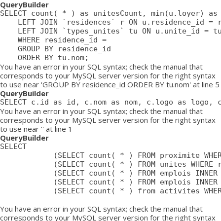
QueryBuilder
SELECT count( * ) as unitesCount, min(u.loyer) as 
	LEFT JOIN `residences` r ON u.residence_id = r.id

	LEFT JOIN `types_unites` tu ON u.unite_id = tu.id

	WHERE residence_id = 

	GROUP BY residence_id

	ORDER BY tu.nom;
You have an error in your SQL syntax; check the manual that
corresponds to your MySQL server version for the right syntax
to use near 'GROUP BY residence_id ORDER BY tu.nom' at line 5
QueryBuilder
SELECT c.id as id, c.nom as nom, c.logo as logo, 
You have an error in your SQL syntax; check the manual that
corresponds to your MySQL server version for the right syntax
to use near '' at line 1
QueryBuilder
SELECT

			(SELECT count( * ) FROM proximite WHERE residence = ) as proximiteCount,

			(SELECT count( * ) FROM unites WHERE residence_id = ) as unitesCount,

			(SELECT count( * ) FROM emplois INNER JOIN emplois_temp ON emplois_temp.emploi=emplois.id LEFT JOIN residences ON emplois_temp.residence = residences.id WHERE affiche=1 AND possibilite=0 AND emplois_temp.residence= AND residences.emplois_masques = 0 AND emplois.approuve=1 AND emplois.confidentiel=0 AND emplois.datePublication <= NOW() AND emplois.pasDeResidence = '0') as emploisDisponiblesCount,

			(SELECT count( * ) FROM emplois INNER JOIN emplois_temp ON emplois_temp.emploi=emplois.id LEFT JOIN residences ON emplois_temp.residence = residences.id WHERE affiche=1 AND possibilite=1 AND emplois_temp.residence= AND residences.emplois_masques = 0 AND emplois.approuve=1 AND emplois.confidentiel=0 AND emplois.datePublication <= NOW() AND emplois.pasDeResidence = '0') as emploisPossibilitesCount,

			(SELECT count( * ) from activites WHERE approuve = '1' AND aff_local = '1' AND residence_id = ) as activitesCount

You have an error in your SQL syntax; check the manual that
corresponds to your MySQL server version for the right syntax