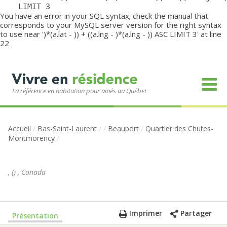
	LIMIT 3
You have an error in your SQL syntax; check the manual that
corresponds to your MySQL server version for the right syntax
to use near ')*(a.lat - )) + ((a.lng - )*(a.lng - )) ASC LIMIT 3' at line
22
La référence en habitation pour ainés au Québec
Accueil
/
Bas-Saint-Laurent
/
/
Beauport
/
Quartier des Chutes-
Montmorency
/
,
(
)
,
Canada
Imprimer
Partager
Présentation