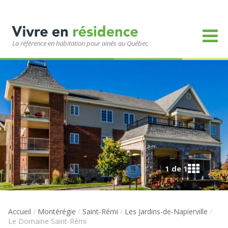
La référence en habitation pour ainés au Québec
1 de 1
Accueil
/
Montérégie
/
Saint-Rémi
/
Les Jardins-de-Napierville
/
Le Domaine Saint-Rémi