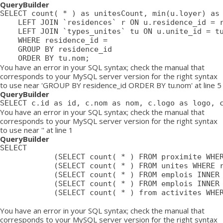
QueryBuilder
SELECT count( * ) as unitesCount, min(u.loyer) as 
	LEFT JOIN `residences` r ON u.residence_id = r.id

	LEFT JOIN `types_unites` tu ON u.unite_id = tu.id

	WHERE residence_id = 

	GROUP BY residence_id

	ORDER BY tu.nom;
You have an error in your SQL syntax; check the manual that
corresponds to your MySQL server version for the right syntax
to use near 'GROUP BY residence_id ORDER BY tu.nom' at line 5
QueryBuilder
SELECT c.id as id, c.nom as nom, c.logo as logo, 
You have an error in your SQL syntax; check the manual that
corresponds to your MySQL server version for the right syntax
to use near '' at line 1
QueryBuilder
SELECT

			(SELECT count( * ) FROM proximite WHERE residence = ) as proximiteCount,

			(SELECT count( * ) FROM unites WHERE residence_id = ) as unitesCount,

			(SELECT count( * ) FROM emplois INNER JOIN emplois_temp ON emplois_temp.emploi=emplois.id LEFT JOIN residences ON emplois_temp.residence = residences.id WHERE affiche=1 AND possibilite=0 AND emplois_temp.residence= AND residences.emplois_masques = 0 AND emplois.approuve=1 AND emplois.confidentiel=0 AND emplois.datePublication <= NOW() AND emplois.pasDeResidence = '0') as emploisDisponiblesCount,

			(SELECT count( * ) FROM emplois INNER JOIN emplois_temp ON emplois_temp.emploi=emplois.id LEFT JOIN residences ON emplois_temp.residence = residences.id WHERE affiche=1 AND possibilite=1 AND emplois_temp.residence= AND residences.emplois_masques = 0 AND emplois.approuve=1 AND emplois.confidentiel=0 AND emplois.datePublication <= NOW() AND emplois.pasDeResidence = '0') as emploisPossibilitesCount,

			(SELECT count( * ) from activites WHERE approuve = '1' AND aff_local = '1' AND residence_id = ) as activitesCount

You have an error in your SQL syntax; check the manual that
corresponds to your MySQL server version for the right syntax