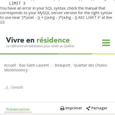
	LIMIT 3
You have an error in your SQL syntax; check the manual that
corresponds to your MySQL server version for the right syntax
to use near ')*(a.lat - )) + ((a.lng - )*(a.lng - )) ASC LIMIT 3' at line
22
La référence en habitation pour ainés au Québec
Accueil
/
Bas-Saint-Laurent
/
/
Beauport
/
Quartier des Chutes-
Montmorency
/
,
(
)
,
Canada
Imprimer
Partager
Présentation