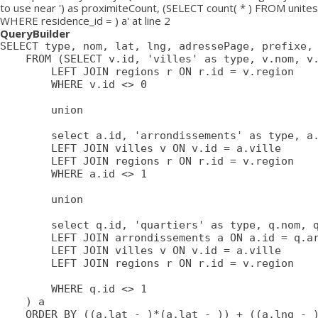
to use near ') as proximiteCount, (SELECT count( * ) FROM unites
WHERE residence_id = ) a' at line 2
QueryBuilder
SELECT type, nom, lat, lng, adressePage, prefixe, 
	FROM (SELECT v.id, 'villes' as type, v.nom, v.lat, v.lng, v.adressePage, v.prefixe, r.adressePage as regionAdressePage, '' as arrondissementAdressePage from villes v

		LEFT JOIN regions r ON r.id = v.region

		WHERE v.id <> 0

		union

		select a.id, 'arrondissements' as type, a.nom, a.lat, a.lng, a.adressePage, a.prefixe as prefixe, r.adressePage as regionAdressePage, '' as arrondissementAdressePage from arrondissements a

		LEFT JOIN villes v ON v.id = a.ville

		LEFT JOIN regions r ON r.id = v.region

		WHERE a.id <> 1

		union

		select q.id, 'quartiers' as type, q.nom, q.lat, q.lng, q.adressePage, q.prefixe as prefixe, r.adressePage as regionAdressePage, a.adressePage as arrondissementAdressePage from quartiers q

		LEFT JOIN arrondissements a ON a.id = q.arrondissement

		LEFT JOIN villes v ON v.id = a.ville

		LEFT JOIN regions r ON r.id = v.region

		WHERE q.id <> 1

	) a

	ORDER BY ((a.lat - )*(a.lat - )) + ((a.lng - )*(a.lng - )) ASC
