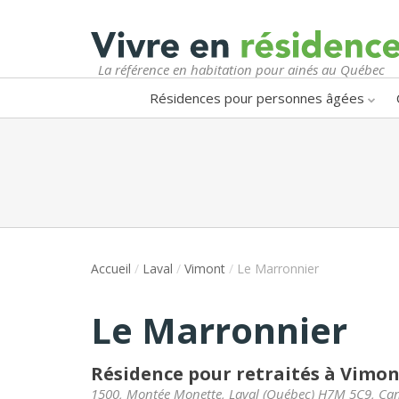
La référence en habitation pour ainés au Québec
Résidences pour personnes âgées
Accueil
/
Laval
/
Vimont
/
Le Marronnier
Le Marronnier
Résidence pour retraités à Vimo
1500, Montée Monette
,
Laval
(
Québec
)
H7M 5C9
,
Ca