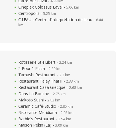
Carrefour Laval -
4.99 km
Cineplex Colossus Laval -
5.06 km
Centropolis -
5.25 km
C.I.EAU - Centre d'interprétation de l'eau -
6.44
km
Rôtisserie St-Hubert -
2.24 km
2 Pour 1 Pizza -
2.29 km
Tamashi Restaurant -
2.3 km
Restaurant Talay Thai II -
2.33 km
Restaurant Casa Grecque -
2.68 km
Dans La Bouche -
2.75 km
Makoto Sushi -
2.82 km
Ceramic Café-Studio -
2.85 km
Ristorante Meridiana -
2.93 km
Barbie's Restaurant -
2.94 km
Maison Pékin (La) -
3.09 km