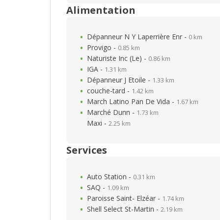
Alimentation
Dépanneur N Y Laperrière Enr -
0 km
Provigo -
0.85 km
Naturiste Inc (Le) -
0.86 km
IGA -
1.31 km
Dépanneur J Etoile -
1.33 km
couche-tard -
1.42 km
March Latino Pan De Vida -
1.67 km
Marché Dunn -
1.73 km
Maxi -
2.25 km
Services
Auto Station -
0.31 km
SAQ -
1.09 km
Paroisse Saint- Elzéar -
1.74 km
Shell Select St-Martin -
2.19 km