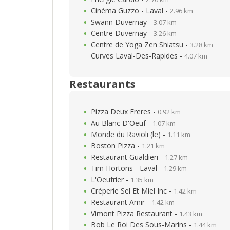
Cinéma Guzzo - Laval -
2.96 km
Swann Duvernay -
3.07 km
Centre Duvernay -
3.26 km
Centre de Yoga Zen Shiatsu -
3.28 km
Curves Laval-Des-Rapides -
4.07 km
Restaurants
Pizza Deux Freres -
0.92 km
Au Blanc D'Oeuf -
1.07 km
Monde du Ravioli (le) -
1.11 km
Boston Pizza -
1.21 km
Restaurant Gualdieri -
1.27 km
Tim Hortons - Laval -
1.29 km
L'Oeufrier -
1.35 km
Créperie Sel Et Miel Inc -
1.42 km
Restaurant Amir -
1.42 km
Vimont Pizza Restaurant -
1.43 km
Bob Le Roi Des Sous-Marins -
1.44 km