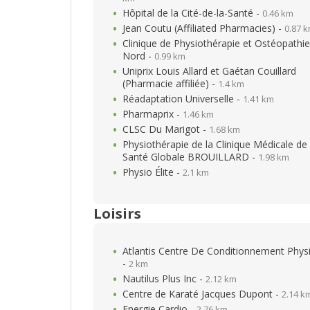
Hôpital de la Cité-de-la-Santé -
0.46 km
Jean Coutu (Affiliated Pharmacies) -
0.87 
Clinique de Physiothérapie et Ostéopathie
Nord -
0.99 km
Uniprix Louis Allard et Gaétan Couillard
(Pharmacie affiliée) -
1.4 km
Réadaptation Universelle -
1.41 km
Pharmaprix -
1.46 km
CLSC Du Marigot -
1.68 km
Physiothérapie de la Clinique Médicale de
Santé Globale BROUILLARD -
1.98 km
Physio Élite -
2.1 km
Loisirs
Atlantis Centre De Conditionnement Phys
-
2 km
Nautilus Plus Inc -
2.12 km
Centre de Karaté Jacques Dupont -
2.14 k
Energie Cardio -
2.76 km