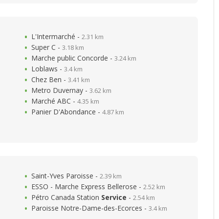
L'Intermarché -
2.31 km
Super C -
3.18 km
Marche public Concorde -
3.24 km
Loblaws -
3.4 km
Chez Ben -
3.41 km
Metro Duvernay -
3.62 km
Marché ABC -
4.35 km
Panier D'Abondance -
4.87 km
Saint-Yves Paroisse -
2.39 km
ESSO - Marche Express Bellerose -
2.52 km
Pétro Canada Station
Service
-
2.54 km
Paroisse Notre-Dame-des-Ecorces -
3.4 km