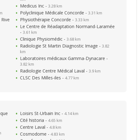
Medicus Inc -
3.28 km
Polyclinique Médicale Concorde -
km
3.31 km
 Rive
Physiothérapie Concorde -
3.33 km
Le Centre de Réadaptation Normand-Laramée
-
3.61 km
Clinique Physiomédic -
3.68 km
Radiologie St Martin Diagnostic Image -
3.82
km
Laboratoires médicaux Gamma-Dynacare -
3.82 km
Radiologie Centre Médical Laval -
3.9 km
CLSC Des Milles-iles -
4.77 km
ique
Loisirs St-Urbain Inc -
4.14 km
Cité historia -
4.65 km
Centre Laval -
4.8 km
m
Cosmodome -
4.83 km