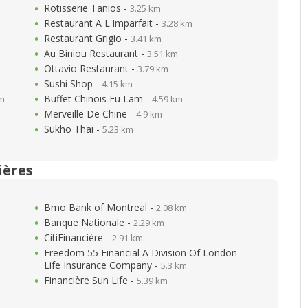
Rotisserie Tanios -
3.25 km
Restaurant A L'Imparfait -
3.28 km
Restaurant Grigio -
3.41 km
Au Biniou Restaurant -
3.51 km
Ottavio Restaurant -
3.79 km
Sushi Shop -
4.15 km
Buffet Chinois Fu Lam -
km
4.59 km
Merveille De Chine -
4.9 km
Sukho Thai -
5.23 km
ières
Bmo Bank of Montreal -
2.08 km
Banque Nationale -
2.29 km
CitiFinancière -
2.91 km
Freedom 55 Financial A Division Of London
Life Insurance Company -
5.3 km
Financière Sun Life -
5.39 km