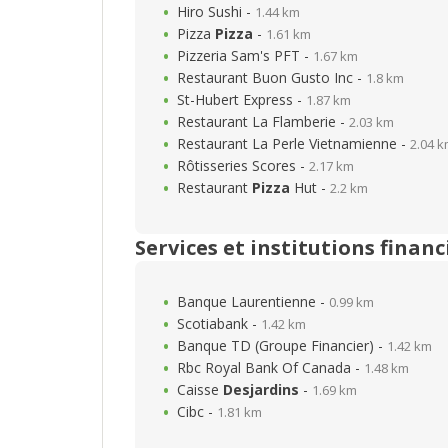
Hiro Sushi -
1.44 km
Pizza
Pizza
-
1.61 km
Pizzeria Sam's PFT -
1.67 km
Restaurant Buon Gusto Inc -
1.8 km
St-Hubert Express -
1.87 km
Restaurant La Flamberie -
2.03 km
Restaurant La Perle Vietnamienne -
2.04 
Rôtisseries Scores -
2.17 km
Restaurant
Pizza
Hut -
2.2 km
Services et institutions financ
Banque Laurentienne -
0.99 km
Scotiabank -
1.42 km
Banque TD (Groupe Financier) -
1.42 km
Rbc Royal Bank Of Canada -
1.48 km
Caisse
Desjardins
-
1.69 km
Cibc -
1.81 km