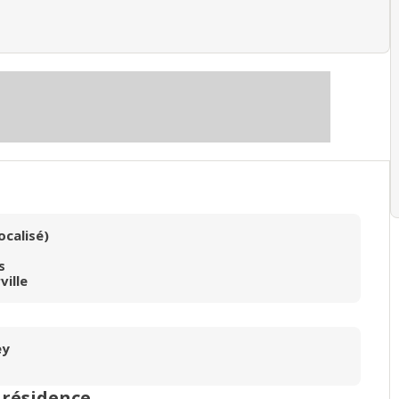
ocalisé)
s
ville
ey
n résidence