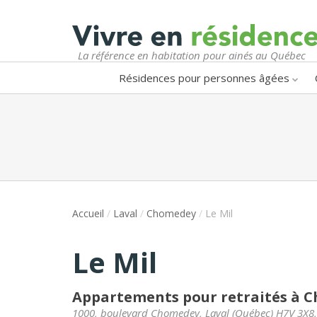
La référence en habitation pour ainés au Québec
Résidences pour personnes âgées
Accueil
/
Laval
/
Chomedey
/
Le Mil
Le Mil
Appartements pour retraités à 
1000, boulevard Chomedey
,
Laval
(
Québec
)
H7V 3X8