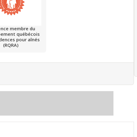
ence membre du
pement québécois
idences pour aînés
(RQRA)