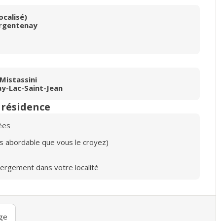
ocalisé)
Argentenay
Mistassini
ay-Lac-Saint-Jean
n résidence
ées
lus abordable que vous le croyez)
bergement dans votre localité
ge