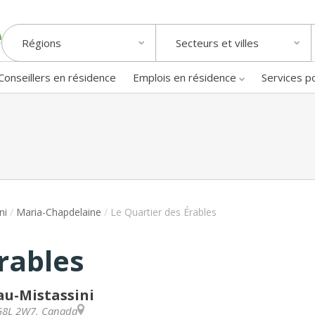
Régions
Secteurs et villes
Conseillers en résidence
Emplois en résidence
Services p
ni
/
Maria-Chapdelaine
/
Le Quartier des Érables
rables
au-Mistassini
G8L 2W7
,
Canada