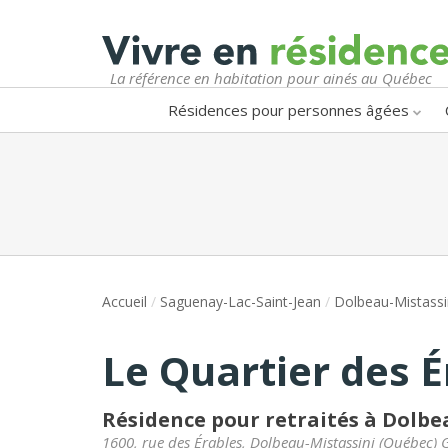
La référence en habitation pour ainés au Québec
Résidences pour personnes âgées
Accueil
/
Saguenay-Lac-Saint-Jean
/
Dolbeau-Mistassi
Le Quartier des É
Résidence pour retraités à Dolbe
1600, rue des Érables
,
Dolbeau-Mistassini
(
Québec
)