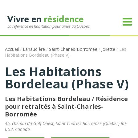
La référence en habitation pour ainés au Québec
Accueil
/
Lanaudière
/
Saint-Charles-Borromée
/
Joliette
/
Les
Habitations Bordeleau (Phase V)
Les Habitations
Bordeleau (Phase V)
Les Habitations Bordeleau
/
Résidence
pour retraités à Saint-Charles-
Borromée
45, chemin du Golf Ouest
,
Saint-Charles-Borromée
(
Québec
)
J6E
0G2
,
Canada