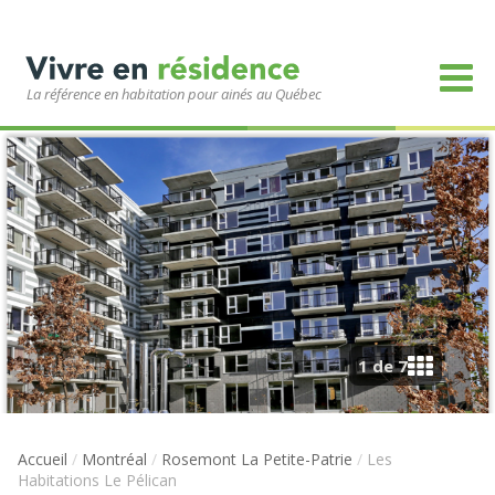
La référence en habitation pour ainés au Québec
1 de 7
Accueil
/
Montréal
/
Rosemont La Petite-Patrie
/
Les
Habitations Le Pélican