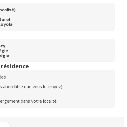
ocalisé)
Sorel
Loyola
acy
égie
régie
n résidence
ées
lus abordable que vous le croyez)
bergement dans votre localité