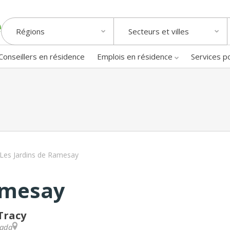
Régions
Secteurs et villes
Conseillers en résidence
Emplois en résidence
Services p
Les Jardins de Ramesay
amesay
Tracy
ada