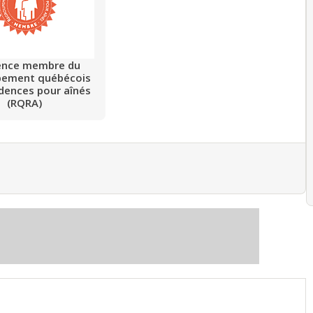
ence membre du
pement québécois
idences pour aînés
(RQRA)