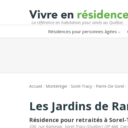
La référence en habitation pour ainés au Québec
Résidences pour personnes âgées
Accueil
/
Montérégie
/
Sorel-Tracy
/
Pierre-De Sorel
/
Les Jardins de R
Résidence pour retraités à Sorel-
330, rue Ramesay
,
Sorel-Tracy
(
Québec
)
J3P 4A8
,
Can