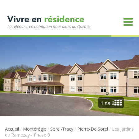
La référence en habitation pour ainés au Québec
1 de 2
Accueil
/
Montérégie
/
Sorel-Tracy
/
Pierre-De Sorel
/
Les Jardins
de Ramezay - Phase 3