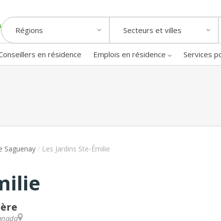
Régions
Secteurs et villes
Conseillers en résidence
Emplois en résidence
Services p
de Saguenay
/
Les Jardins Ste-Émilie
milie
ière
anada