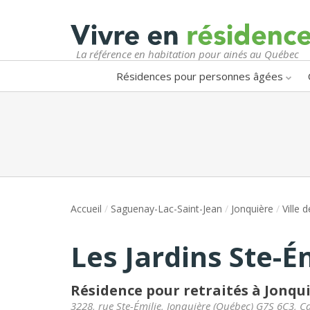
La référence en habitation pour ainés au Québec
Résidences pour personnes âgées
Accueil
/
Saguenay-Lac-Saint-Jean
/
Jonquière
/
Ville 
Les Jardins Ste-É
Résidence pour retraités à Jonqu
3228, rue Ste-Émilie
,
Jonquière
(
Québec
)
G7S 6C3
,
C