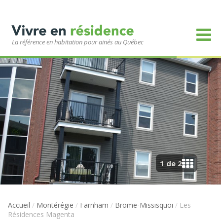
La référence en habitation pour ainés au Québec
1 de 2
Accueil
/
Montérégie
/
Farnham
/
Brome-Missisquoi
/
Les
Résidences Magenta