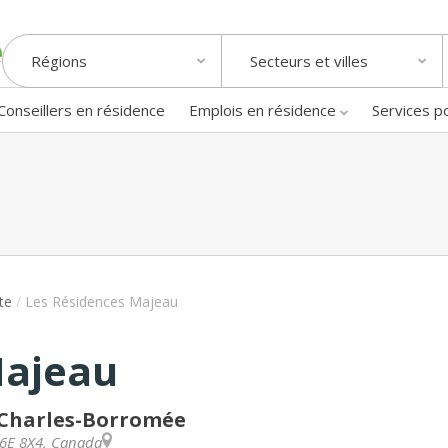
Régions
Secteurs et villes
Conseillers en résidence
Emplois en résidence
Services p
tte
/
Les Résidences Majeau
Majeau
t-Charles-Borromée
J6E 8X4
,
Canada