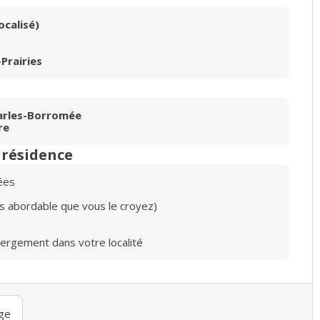
ocalisé)
Prairies
arles-Borromée
re
n résidence
ées
lus abordable que vous le croyez)
bergement dans votre localité
ge