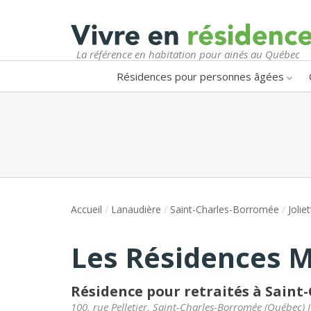
La référence en habitation pour ainés au Québec
Résidences pour personnes âgées
Accueil
/
Lanaudière
/
Saint-Charles-Borromée
/
Jolie
Les Résidences 
Résidence pour retraités à Sain
100, rue Pelletier
,
Saint-Charles-Borromée
(
Québec
)