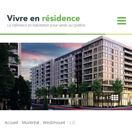
La référence en habitation pour ainés au Québec
1 de 17
Accueil
/
Montréal
/
Westmount
/
LIZ