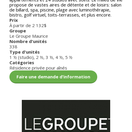
propose de vastes aires de détente et de loisirs: salon
de billard, spa, piscine, plage avec luminothérapie,
bistro, golf virtuel, toits-terrasses, et plus encore.
Prix
À partir de 2 132$
Groupe
Le Groupe Maurice
Nombre d'unités
338
Type d'unités
1 ½ (studio)
,
2 ½
,
3 ½
,
4 ½
,
5 ½
Catégories
Résidence privée pour aînés
Faire une demande d’information