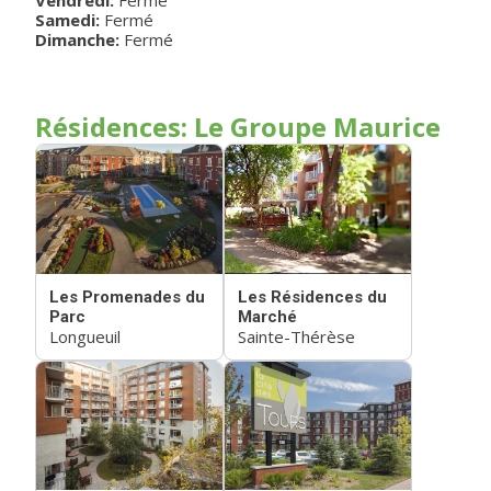
Vendredi:
Fermé
Samedi:
Fermé
Dimanche:
Fermé
Résidences: Le Groupe Maurice
Les Promenades du
Les Résidences du
Parc
Marché
Longueuil
Sainte-Thérèse