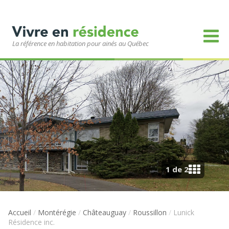
La référence en habitation pour ainés au Québec
1 de 2
Accueil
/
Montérégie
/
Châteauguay
/
Roussillon
/
Lunick
Résidence inc.