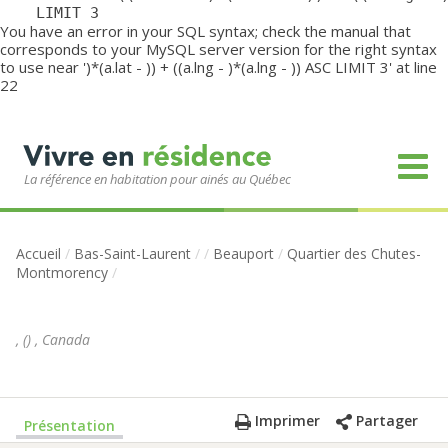
	LIMIT 3
You have an error in your SQL syntax; check the manual that
corresponds to your MySQL server version for the right syntax
to use near ')*(a.lat - )) + ((a.lng - )*(a.lng - )) ASC LIMIT 3' at line
22
La référence en habitation pour ainés au Québec
Accueil
/
Bas-Saint-Laurent
/
/
Beauport
/
Quartier des Chutes-
Montmorency
/
,
(
)
,
Canada
Imprimer
Partager
Présentation