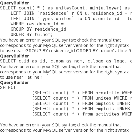
QueryBuilder
SELECT count( * ) as unitesCount, min(u.loyer) as 
	LEFT JOIN `residences` r ON u.residence_id = r.id

	LEFT JOIN `types_unites` tu ON u.unite_id = tu.id

	WHERE residence_id = 

	GROUP BY residence_id

	ORDER BY tu.nom;
You have an error in your SQL syntax; check the manual that
corresponds to your MySQL server version for the right syntax
to use near 'GROUP BY residence_id ORDER BY tu.nom' at line 5
QueryBuilder
SELECT c.id as id, c.nom as nom, c.logo as logo, 
You have an error in your SQL syntax; check the manual that
corresponds to your MySQL server version for the right syntax
to use near '' at line 1
QueryBuilder
SELECT

			(SELECT count( * ) FROM proximite WHERE residence = ) as proximiteCount,

			(SELECT count( * ) FROM unites WHERE residence_id = ) as unitesCount,

			(SELECT count( * ) FROM emplois INNER JOIN emplois_temp ON emplois_temp.emploi=emplois.id LEFT JOIN residences ON emplois_temp.residence = residences.id WHERE affiche=1 AND possibilite=0 AND emplois_temp.residence= AND residences.emplois_masques = 0 AND emplois.approuve=1 AND emplois.confidentiel=0 AND emplois.datePublication <= NOW() AND emplois.pasDeResidence = '0') as emploisDisponiblesCount,

			(SELECT count( * ) FROM emplois INNER JOIN emplois_temp ON emplois_temp.emploi=emplois.id LEFT JOIN residences ON emplois_temp.residence = residences.id WHERE affiche=1 AND possibilite=1 AND emplois_temp.residence= AND residences.emplois_masques = 0 AND emplois.approuve=1 AND emplois.confidentiel=0 AND emplois.datePublication <= NOW() AND emplois.pasDeResidence = '0') as emploisPossibilitesCount,

			(SELECT count( * ) from activites WHERE approuve = '1' AND aff_local = '1' AND residence_id = ) as activitesCount

You have an error in your SQL syntax; check the manual that
corresponds to your MySQL server version for the right syntax