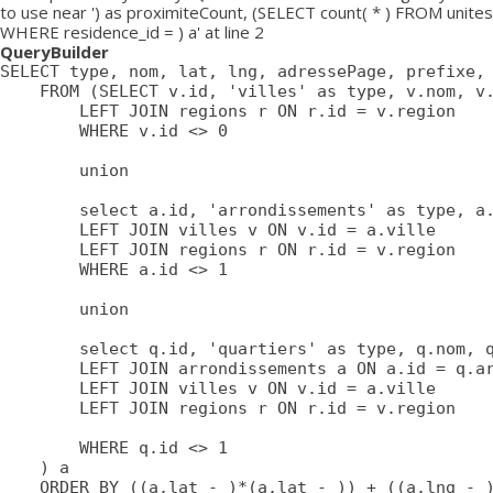
to use near ') as proximiteCount, (SELECT count( * ) FROM unites
WHERE residence_id = ) a' at line 2
QueryBuilder
SELECT type, nom, lat, lng, adressePage, prefixe, 
	FROM (SELECT v.id, 'villes' as type, v.nom, v.lat, v.lng, v.adressePage, v.prefixe, r.adressePage as regionAdressePage, '' as arrondissementAdressePage from villes v

		LEFT JOIN regions r ON r.id = v.region

		WHERE v.id <> 0

		union

		select a.id, 'arrondissements' as type, a.nom, a.lat, a.lng, a.adressePage, a.prefixe as prefixe, r.adressePage as regionAdressePage, '' as arrondissementAdressePage from arrondissements a

		LEFT JOIN villes v ON v.id = a.ville

		LEFT JOIN regions r ON r.id = v.region

		WHERE a.id <> 1

		union

		select q.id, 'quartiers' as type, q.nom, q.lat, q.lng, q.adressePage, q.prefixe as prefixe, r.adressePage as regionAdressePage, a.adressePage as arrondissementAdressePage from quartiers q

		LEFT JOIN arrondissements a ON a.id = q.arrondissement

		LEFT JOIN villes v ON v.id = a.ville

		LEFT JOIN regions r ON r.id = v.region

		WHERE q.id <> 1

	) a

	ORDER BY ((a.lat - )*(a.lat - )) + ((a.lng - )*(a.lng - )) ASC
