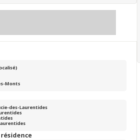
ocalisé)
es-Monts
cie-des-Laurentides
urentides
tides
aurentides
n résidence