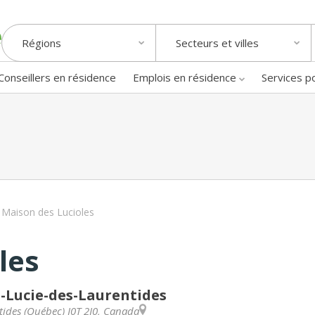
Régions
Secteurs et villes
Conseillers en résidence
Emplois en résidence
Services p
Maison des Lucioles
les
e-Lucie-des-Laurentides
tides
(
Québec
)
J0T 2J0
,
Canada