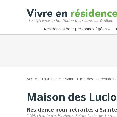
La référence en habitation pour ainés au Québec
Résidences pour personnes âgées
Accueil
/
Laurentides
/
Sainte-Lucie-des-Laurentides
/
Maison des Lucio
Résidence pour retraités à Saint
2109, chemin des Hauteurs
,
Sainte-Lucie-des-Lauren