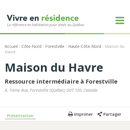
La référence en habitation pour ainés au Québec
Accueil
/
Côte-Nord
/
Forestville
/
Haute-Côte-Nord
/
Maison du
Havre
Maison du Havre
Ressource intermédiaire à Forestville
8, 7ième Rue
,
Forestville
(
Québec
)
G0T 1E0
,
Canada
Imprimer
Partager
Présentation