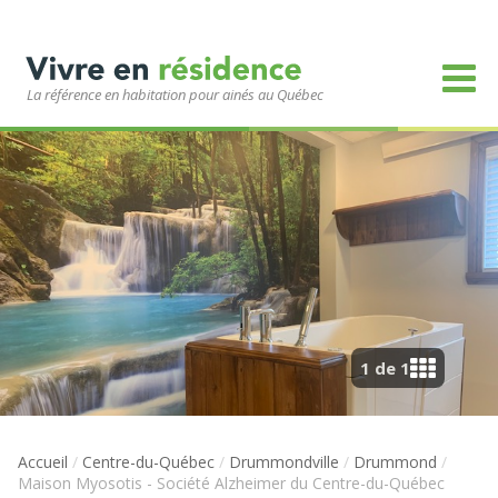
La référence en habitation pour ainés au Québec
1 de 1
Accueil
/
Centre-du-Québec
/
Drummondville
/
Drummond
/
Maison Myosotis - Société Alzheimer du Centre-du-Québec