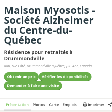
Maison Myosotis -
Société Alzheimer
du Centre-du-
Québec
Résidence pour retraités à
Drummondville
880, rue Côté
,
Drummondville
(
Québec
)
J2C 4Z7
,
Canada
Obtenir un prix
Vérifier les disponibilités
Demander à faire une visite
Présentation
Photos
Carte
Emplois
Imprimer