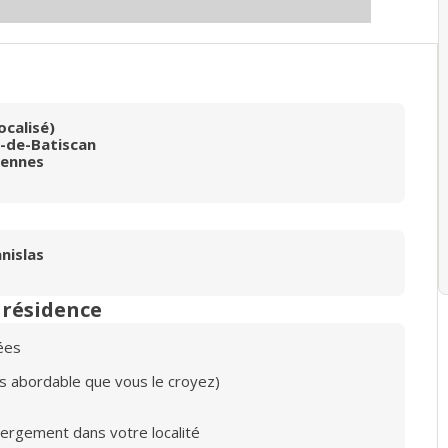
ocalisé)
-de-Batiscan
cennes
nislas
n résidence
ées
lus abordable que vous le croyez)
bergement dans votre localité