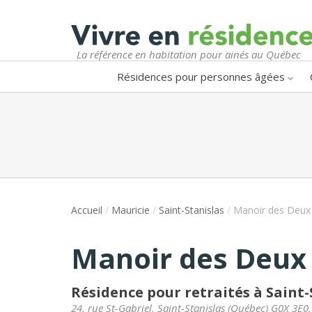
La référence en habitation pour ainés au Québec
Résidences pour personnes âgées
Accueil
/
Mauricie
/
Saint-Stanislas
/
Manoir des Deux 
Manoir des Deux 
Résidence pour retraités à Saint-
24, rue St-Gabriel
,
Saint-Stanislas
(
Québec
)
G0X 3E0