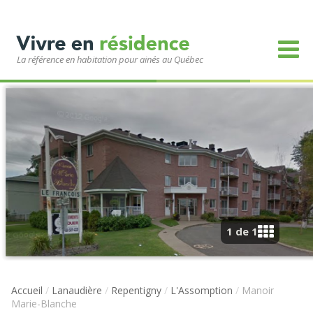
La référence en habitation pour ainés au Québec
1 de 1
Accueil
/
Lanaudière
/
Repentigny
/
L'Assomption
/
Manoir
Marie-Blanche