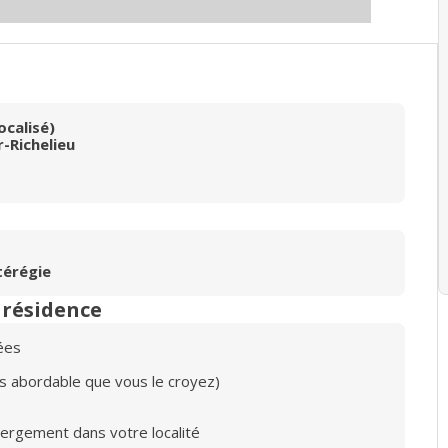
ocalisé)
-Richelieu
térégie
n résidence
ées
lus abordable que vous le croyez)
bergement dans votre localité