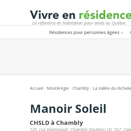
La référence en habitation pour ainés au Québec
Résidences pour personnes âgées
Accueil
/
Montérégie
/
Chambly
/
La Vallée-du-Richeli
Manoir Soleil
CHSLD à Chambly
125, rue Daigneault
,
Chambly
(
Québec
)
J3L 1G7
,
Can