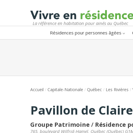
La référence en habitation pour ainés au Québec
Résidences pour personnes âgées
Accueil
/
Capitale-Nationale
/
Québec
/
Les Rivières
/
Pavillon de Claire
Groupe Patrimoine
/
Résidence p
765, boulevard Wilfrid-Hamel
,
Québec
(
Québec
)
G1M