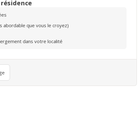
n résidence
ées
lus abordable que vous le croyez)
bergement dans votre localité
ge