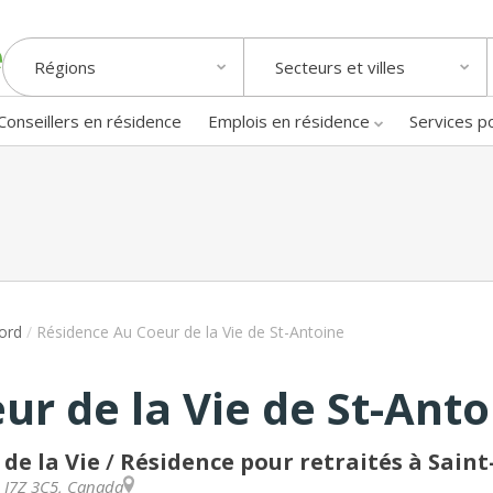
Régions
Secteurs et villes
Conseillers en résidence
Emplois en résidence
Services p
ord
/
Résidence Au Coeur de la Vie de St-Antoine
r de la Vie de St-Anto
de la Vie
/
Résidence pour retraités à Sain
)
J7Z 3C5
,
Canada