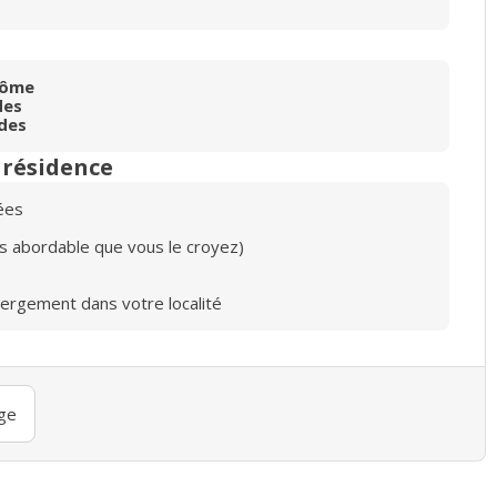
rôme
des
ides
n résidence
ées
lus abordable que vous le croyez)
bergement dans votre localité
ge