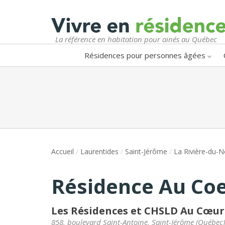
La référence en habitation pour ainés au Québec
Résidences pour personnes âgées
Accueil
/
Laurentides
/
Saint-Jérôme
/
La Rivière-du-N
Résidence Au Coeu
Les Résidences et CHSLD Au Cœur 
858, boulevard Saint-Antoine
,
Saint-Jérôme
(
Québec