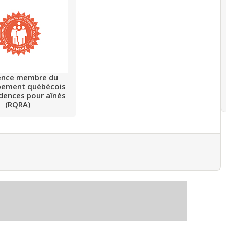
ence membre du
pement québécois
idences pour aînés
(RQRA)