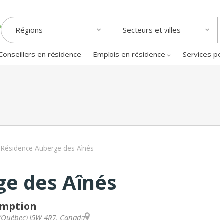
Régions
Secteurs et villes
Conseillers en résidence
Emplois en résidence
Services p
Résidence Auberge des Aînés
ge des Aînés
omption
(
Québec
)
J5W 4R7
,
Canada