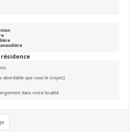
ption
re
ière
anaudière
n résidence
ées
lus abordable que vous le croyez)
bergement dans votre localité
ge