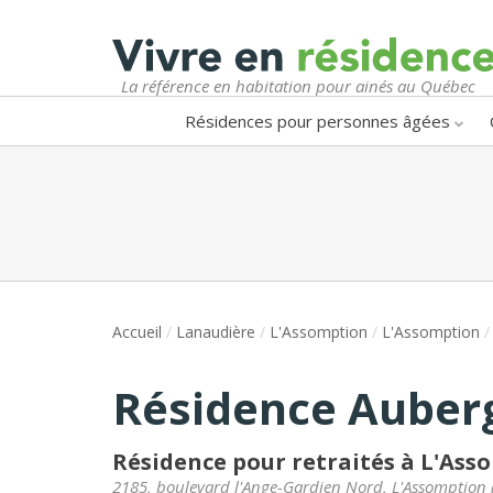
La référence en habitation pour ainés au Québec
Résidences pour personnes âgées
Accueil
/
Lanaudière
/
L'Assomption
/
L'Assomption
/
Résidence Auber
Résidence pour retraités à L'Ass
2185, boulevard l'Ange-Gardien Nord
,
L'Assomption