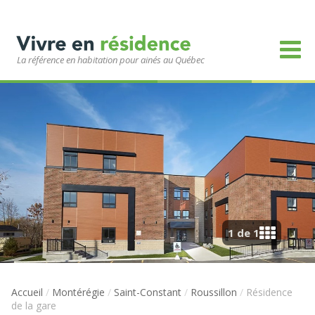
La référence en habitation pour ainés au Québec
1 de 1
Accueil
/
Montérégie
/
Saint-Constant
/
Roussillon
/
Résidence
de la gare