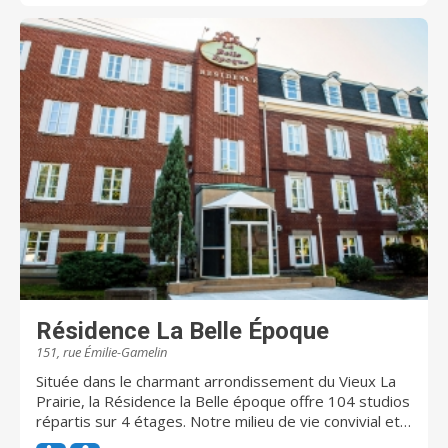
proposés: une infirmière sur place, plans de repas 1
repas ou 2 repas par jour, salle à manger service aux
tables et bien plus encore.
Résidence La Belle Époque
151, rue Émilie-Gamelin
Située dans le charmant arrondissement du Vieux La
Prairie, la Résidence la Belle époque offre 104 studios
répartis sur 4 étages. Notre milieu de vie convivial et
adapté permet aux aînés autonomes et semi-