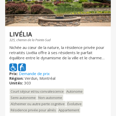
LIVÉLIA
325, chemin de la Pointe-Sud
Nichée au cœur de la nature, la résidence privée pour
retraités Livélia offre à ses résidents le parfait
équilibre entre le dynamisme de la ville et le charme
de la vie de quartier. Située sur la pointe sud de l’Île
des Soeurs, la résidence jouit d’une vue imprenable
sur le fleuve Saint-Laurent et le centre-ville de
Prix:
Demande de prix
Région:
Verdun, Montréal
Montréal. La résidence propose une variété de
Unités:
303
services personnalisés, un menu gastronomique et
une décoration élégante, qui donnent l'impression
Court séjour et/ou convalescence
Autonome
d'être en vacances chez soi. Vous serez charmés par
Semi-autonome
Non-autonome
l'atmosphère accueillante, le design moderne et la
Alzheimer ou autre perte cognitive
Évolutive
qualité des services offerts.
Résidence privée pour aînés
Appartement