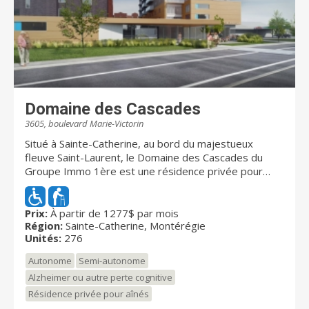
Domaine des Cascades
3605, boulevard Marie-Victorin
Situé à Sainte-Catherine, au bord du majestueux
fleuve Saint-Laurent, le Domaine des Cascades du
Groupe Immo 1ère est une résidence privée pour
aînés. Cette résidence accueille les personnes âgées
autonomes, en légère perte d'autonomie (semi-
autonomes) ainsi que les personnes en perte
Prix:
À partir de 1277$ par mois
Région:
Sainte-Catherine, Montérégie
cognitive et atteintes d'Alzheimer. L'établissement a
Unités:
276
récemment été agrandi pour proposer un total de
267 unités d'hébergement (studios, 3 ½, 4 ½),une
Autonome
Semi-autonome
piscine intérieure, cinéma, ainsi qu'une unité de soins
Alzheimer ou autre perte cognitive
de 32 studios où peuvent être accueillis les résidents
Résidence privée pour aînés
atteints d’Alzheimer. Plusieurs services adaptés sont