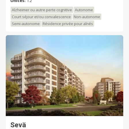
Unités:
12
renseignements, visitez chartwell.com
Alzheimer ou autre perte cognitive
Autonome
Court séjour et/ou convalescence
Non-autonome
Semi-autonome
Résidence privée pour aînés
Sevä