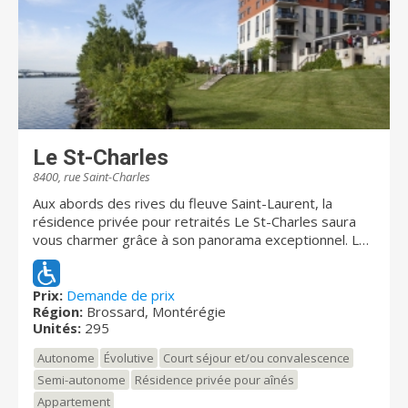
Le St-Charles
8400, rue Saint-Charles
Aux abords des rives du fleuve Saint-Laurent, la
résidence privée pour retraités Le St-Charles saura
vous charmer grâce à son panorama exceptionnel. Les
sentiers pédestres et les aires de repos aménagés
vous permettront de profiter au maximum de la
proximité du fleuve. De par ses magnifiques aires
Prix:
Demande de prix
Région:
Brossard, Montérégie
communes et ses appartements lumineux, la
Unités:
295
résidence vous permettra de vivre une retraite
paisible et agréable.
Autonome
Évolutive
Court séjour et/ou convalescence
Semi-autonome
Résidence privée pour aînés
Appartement