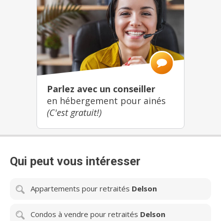
les appartements : assistance médicale 24/7 gratuite
et grille de soins à la carte. Section de soins : soins
personnalisés à la carte et convalescence de courte
durée. Unité supervisée UPSoleil : Alzheimer et perte
d’autonomie cognitive.
Parlez avec un conseiller
en hébergement pour ainés
(C'est gratuit!)
Qui peut vous intéresser
Appartements pour retraités
Delson
Condos à vendre pour retraités
Delson