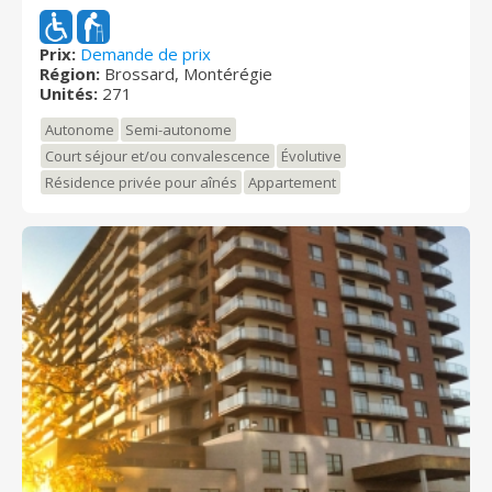
sur la voie maritime du Saint-Laurent. Vous serez
entouré de gens intéressants avec qui vous pourrez
partager vos intérêts et vos moments de loisir dans
Prix:
Demande de prix
Région:
Brossard, Montérégie
un environnement de qualité supérieur, situé dans un
Unités:
271
emplacement exceptionnel.
Autonome
Semi-autonome
Court séjour et/ou convalescence
Évolutive
Résidence privée pour aînés
Appartement