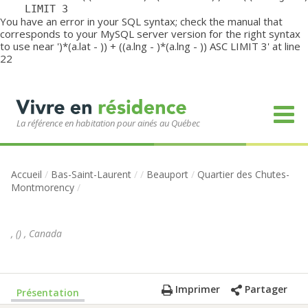
	LIMIT 3
You have an error in your SQL syntax; check the manual that
corresponds to your MySQL server version for the right syntax
to use near ')*(a.lat - )) + ((a.lng - )*(a.lng - )) ASC LIMIT 3' at line
22
La référence en habitation pour ainés au Québec
Accueil
/
Bas-Saint-Laurent
/
/
Beauport
/
Quartier des Chutes-
Montmorency
/
,
(
)
,
Canada
Imprimer
Partager
Présentation