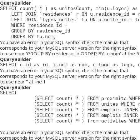
QueryBuilder
SELECT count( * ) as unitesCount, min(u.loyer) as 
	LEFT JOIN `residences` r ON u.residence_id = r.id

	LEFT JOIN `types_unites` tu ON u.unite_id = tu.id

	WHERE residence_id = 

	GROUP BY residence_id

	ORDER BY tu.nom;
You have an error in your SQL syntax; check the manual that
corresponds to your MySQL server version for the right syntax
to use near 'GROUP BY residence_id ORDER BY tu.nom' at line 5
QueryBuilder
SELECT c.id as id, c.nom as nom, c.logo as logo, 
You have an error in your SQL syntax; check the manual that
corresponds to your MySQL server version for the right syntax
to use near '' at line 1
QueryBuilder
SELECT

			(SELECT count( * ) FROM proximite WHERE residence = ) as proximiteCount,

			(SELECT count( * ) FROM unites WHERE residence_id = ) as unitesCount,

			(SELECT count( * ) FROM emplois INNER JOIN emplois_temp ON emplois_temp.emploi=emplois.id LEFT JOIN residences ON emplois_temp.residence = residences.id WHERE affiche=1 AND possibilite=0 AND emplois_temp.residence= AND residences.emplois_masques = 0 AND emplois.approuve=1 AND emplois.confidentiel=0 AND emplois.datePublication <= NOW() AND emplois.pasDeResidence = '0') as emploisDisponiblesCount,

			(SELECT count( * ) FROM emplois INNER JOIN emplois_temp ON emplois_temp.emploi=emplois.id LEFT JOIN residences ON emplois_temp.residence = residences.id WHERE affiche=1 AND possibilite=1 AND emplois_temp.residence= AND residences.emplois_masques = 0 AND emplois.approuve=1 AND emplois.confidentiel=0 AND emplois.datePublication <= NOW() AND emplois.pasDeResidence = '0') as emploisPossibilitesCount,

			(SELECT count( * ) from activites WHERE approuve = '1' AND aff_local = '1' AND residence_id = ) as activitesCount

You have an error in your SQL syntax; check the manual that
corresponds to your MySQL server version for the right syntax