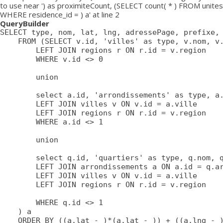
to use near ') as proximiteCount, (SELECT count( * ) FROM unites
WHERE residence_id = ) a' at line 2
QueryBuilder
SELECT type, nom, lat, lng, adressePage, prefixe, 
	FROM (SELECT v.id, 'villes' as type, v.nom, v.lat, v.lng, v.adressePage, v.prefixe, r.adressePage as regionAdressePage, '' as arrondissementAdressePage from villes v

		LEFT JOIN regions r ON r.id = v.region

		WHERE v.id <> 0

		union

		select a.id, 'arrondissements' as type, a.nom, a.lat, a.lng, a.adressePage, a.prefixe as prefixe, r.adressePage as regionAdressePage, '' as arrondissementAdressePage from arrondissements a

		LEFT JOIN villes v ON v.id = a.ville

		LEFT JOIN regions r ON r.id = v.region

		WHERE a.id <> 1

		union

		select q.id, 'quartiers' as type, q.nom, q.lat, q.lng, q.adressePage, q.prefixe as prefixe, r.adressePage as regionAdressePage, a.adressePage as arrondissementAdressePage from quartiers q

		LEFT JOIN arrondissements a ON a.id = q.arrondissement

		LEFT JOIN villes v ON v.id = a.ville

		LEFT JOIN regions r ON r.id = v.region

		WHERE q.id <> 1

	) a

	ORDER BY ((a.lat - )*(a.lat - )) + ((a.lng - )*(a.lng - )) ASC
