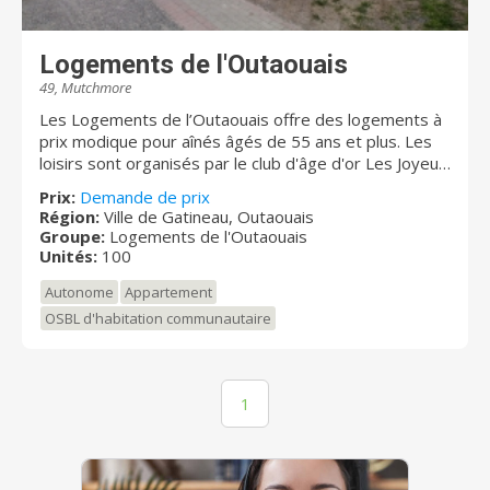
Logements de l'Outaouais
49, Mutchmore
Les Logements de l’Outaouais offre des logements à
prix modique pour aînés âgés de 55 ans et plus. Les
loisirs sont organisés par le club d'âge d'or Les Joyeux
retraités! Notre établissement est situé près de
Prix:
Demande de prix
toutes les commodités. Transport en commun à la
Région:
Ville de Gatineau, Outaouais
porte, restaurants, épiceries (La Boite à Grain, IGA,
Groupe:
Logements de l'Outaouais
Walmart, Super C, Maxi, Provigo etc.) stations
Unités:
100
d'essence, garages, dépanneurs, pharmacies, etc.
Autonome
Appartement
Tous à distance de marche et accessibles par
transport en commun à la porte.
OSBL d'habitation communautaire
1