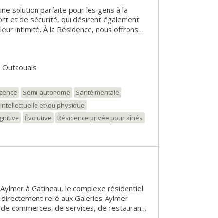
une solution parfaite pour les gens à la
ort et de sécurité, qui désirent également
eur intimité. À la Résidence, nous offrons
es activités sociales et de divertissement
ité et la tranquillité de nos résidents. Par sa
e et son service d’autobus de ville à la porte,
, Outaouais
 du centre-ville, des Galeries de Hull,
dicale ainsi que du CLSC du quartier. À la
accordons une attention particulière aux
scence
Semi-autonome
Santé mentale
rsonnels des résidents et des résidentes
intellectuelle et\ou physique
iliales. En tout temps, nous voyons à ce que
indépendance soient respectées.
gnitive
Évolutive
Résidence privée pour aînés
 Aylmer à Gatineau, le complexe résidentiel
st directement relié aux Galeries Aylmer
 de commerces, de services, de restaurants
 offre aussi une grande variété de services