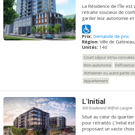
La Résidence de l’Île est 
retraite soucieux de conf
garder leur autonomie et l
des repas et de nombreus
en respectant aussi l’intim
Prix:
Demande de prix
localisation exceptionnell
Région:
Ville de Gatineau
la Résidence se situe près
Unités:
140
du Casino, de la clinique mé
Résidence de l’Île, nous 
Court séjour et/ou convale
besoins et aux désirs pe
Non-autonome
Déficience 
ainsi qu’aux relations fam
votre intimité et votre 
Alzheimer ou autre perte co
Appartement
L'Initial
300 boulevard Wilfrid-Lavigne
Situé au cœur du quartier
pour retraités L’Initial e
proposant un vaste choix
et de cafés. La résidence