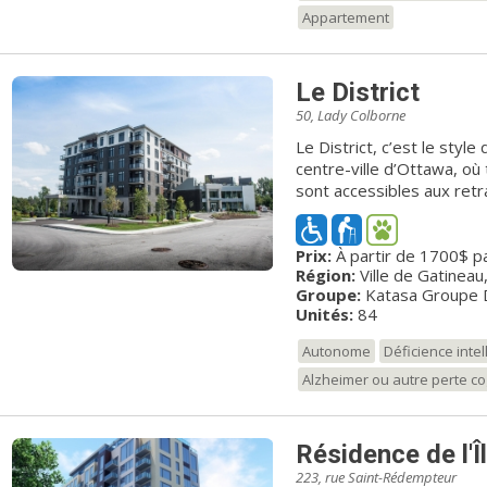
retraités autonomes et s
Appartement
assortis d’une gamme de s
besoin. Quel que soit l’o
une ambiance paisible, b
Le District
spacieux dans un décor qui vous ress
vision Dédiés à votre MI
50, Lady Colborne
phrase; c'est une priorit
Le District, c’est le styl
résidents sachent que les 
centre-ville d’Ottawa, o
dans les résidences Char
sont accessibles aux ret
heureuse, enrichissante et
résidences de luxe dans un 
soient rassurées que leu
plus, la salle à manger du
sûr et qu'ils participent 
Prix:
À partir de 1700$ p
public), située au premier
leurs envies et leurs inté
Région:
Ville de Gatineau
environnement convivial 
résidences pour retraités.
Groupe:
Katasa Groupe
délicieux repas à la carte.
gestionnaire de résidenc
Unités:
84
Chartwell compte plus de
Autonome
Déficience inte
employés. Pour de plus a
chartwell.com
Alzheimer ou autre perte co
Résidence de l'Î
223, rue Saint-Rédempteur