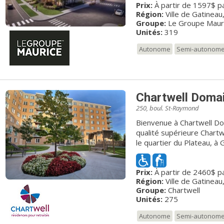
Prix:
À partir de 1597$ p
et de loisirs, unique dans
Région:
Ville de Gatineau
Groupe:
Le Groupe Maur
Unités:
319
Autonome
Semi-autonom
Chartwell Doma
250, boul. St-Raymond
Bienvenue à Chartwell Do
qualité supérieure Chartwell Domaine des Trembles est située dans
le quartier du Plateau, à 
accès au parc de la Gati
trouverez le meilleur de la 
Prix:
À partir de 2460$ p
retraités actifs qui souha
Région:
Ville de Gatineau
chez eux dans notre rési
Groupe:
Chartwell
gastronomie et pour son s
Unités:
275
chez nous dans une ambiance hôtelière.
Trembles offre égalemen
Autonome
Semi-autonom
environnement évolutif pou