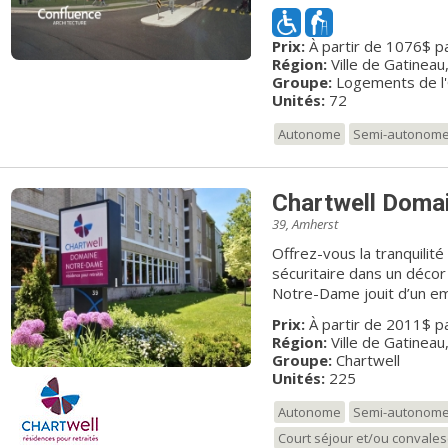
Cette résidence s’adres
ou semi-autonomes et à f
Prix:
À partir de 1076$ p
pour obtenir une subventi
Région:
Ville de Gatineau
25 % du revenu brut. Vous
Groupe:
Logements de l
de Revenu Québec des années 2021-20
Unités:
72
de repas de 11 h 30 à 13 
services de loisirs et de sécurité. Les personn
Autonome
Semi-autonom
obtenir un logement sont
l'aide du formulaire acces
souhiatent recevoir un for
Chartwell Doma
39, Amherst
Offrez-vous la tranquilité
sécuritaire dans un décor élégant e
Notre-Dame jouit d’un em
paisible de Hull, à Gatine
Prix:
À partir de 2011$ p
résidence bénéficie des avantages d’un milieu urbain avec son accès
Région:
Ville de Gatineau
près du boulevard des Al
Groupe:
Chartwell
Gatineau. Vous y trouvere
Unités:
225
nature, avec sa proximité
commerces, des restaurants
Autonome
Semi-autonom
résidence offre un grand
Court séjour et/ou convale