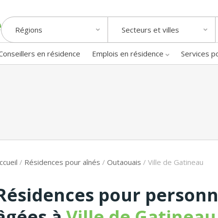
Régions
Secteurs et villes
Conseillers en résidence
Emplois en résidence
Services p
ccueil
/
Résidences pour aînés
/
Outaouais
/
Ville de Gatineau
Résidences pour person
âgées à
Ville de Gatineau