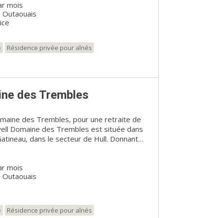
ar mois
 tout Gatineau.
, Outaouais
ice
e
Résidence privée pour aînés
ine des Trembles
maine des Trembles, pour une retraite de
Gatineau, dans le secteur de Hull. Donnant
neau et à de nombreux commerces, vous y
vie urbaine, près de la nature. Les
ar mois
itent maintenir leur mode de vie se sentiront
, Outaouais
dence à l’ambiance raffinée. Réputée pour sa
ervice de qualité supérieure, vous vivrez
 Chartwell Domaine des
t aux retraités semi-autonomes un
e
Résidence privée pour aînés
r profiter d’une retraite à leur gré, avec