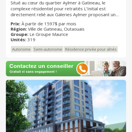
Situé au cœur du quartier Aylmer à Gatineau, le
complexe résidentiel pour retraités L’Initial est
directement relié aux Galeries Aylmer proposant un
vaste choix de commerces, de services, de
Prix:
À partir de 1597$ par mois
restaurants et de cafés. La résidence offre aussi une
Région:
Ville de Gatineau, Outaouais
grande variété de services et de loisirs, unique dans
Groupe:
Le Groupe Maurice
tout Gatineau.
Unités:
319
Autonome
Semi-autonome
Résidence privée pour aînés