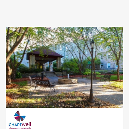
dotées d’un système de sécurité et d'appel d'urgence
qui permet de protéger la personne et intervenir à la
seconde. Surveillance 24 heures 7/ jours Équipe
d’expérience dévouée avec certification RCR à jour
Service de médicaments Nos valeurs : L’empathie Le
respect La bienveillance Être à l'écoute de l’autre
L’entraide L'honnêteté La responsabilité