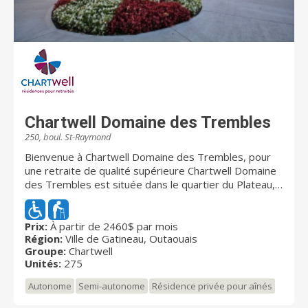
Chartwell Domaine des Trembles
250, boul. St-Raymond
Bienvenue à Chartwell Domaine des Trembles, pour
une retraite de qualité supérieure Chartwell Domaine
des Trembles est située dans le quartier du Plateau, à
Gatineau, dans le secteur de Hull. Donnant accès au
parc de la Gatineau et à de nombreux commerces,
vous y trouverez le meilleur de la vie urbaine, près de
Prix:
À partir de 2460$ par mois
Région:
Ville de Gatineau, Outaouais
la nature. Les retraités actifs qui souhaitent maintenir
Groupe:
Chartwell
leur mode de vie se sentiront chez eux dans notre
Unités:
275
résidence à l’ambiance raffinée. Réputée pour sa
gastronomie et pour son service de qualité
Autonome
Semi-autonome
Résidence privée pour aînés
supérieure, vous vivrez chez nous dans une ambiance