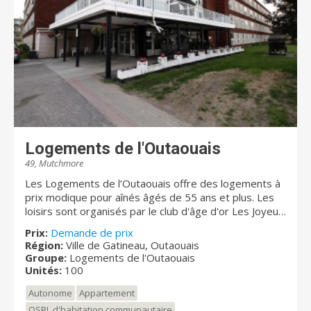
engageons à surpasser les normes
gouvernementales les plus strictes dans le domaine
des résidences privées pour aînés (RPA). Choisir le
Manoir Le Buckingham, c’est vous offrir le milieu de vie
que vous méritez.
Logements de l'Outaouais
49, Mutchmore
Les Logements de l’Outaouais offre des logements à
prix modique pour aînés âgés de 55 ans et plus. Les
loisirs sont organisés par le club d'âge d'or Les Joyeux
retraités! Notre établissement est situé près de
Prix:
Demande de prix
toutes les commodités. Transport en commun à la
Région:
Ville de Gatineau, Outaouais
porte, restaurants, épiceries (La Boite à Grain, IGA,
Groupe:
Logements de l'Outaouais
Walmart, Super C, Maxi, Provigo etc.) stations
Unités:
100
d'essence, garages, dépanneurs, pharmacies, etc.
Autonome
Appartement
Tous à distance de marche et accessibles par
transport en commun à la porte.
OSBL d'habitation communautaire