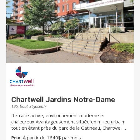
services qui leur sont offerts dans les résidences
Chartwell leur permettront de mener une vie
heureuse, enrichissante et saine. Il est primordial que
les familles soient rassurées que leurs proches
évoluent dans un environnement sûr et qu'ils
participent à la vie quotidienne dans nos résidences
selon leurs envies et leurs intérêts. Chartwell offre un
éventail complet de résidences pour retraités. Il s'agit
du plus important propriétaire et gestionnaire de
résidences pour retraités au Canada. Au Québec,
Chartwell compte plus de 10 000 résidents et emploie
environ 3 000 employés. Pour de plus amples
renseignements, visitez chartwell.com
Chartwell Jardins Notre-Dame
195, boul. St-Joseph
Retraite active, environnement moderne et
chaleureux Avantageusement située en milieu urbain
tout en étant près du parc de la Gatineau, Chartwell
Jardins Notre-Dame est le paradis des retraités qui
Prix:
À partir de 1640$ par mois