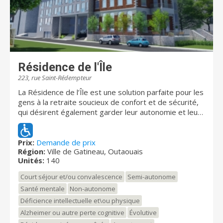
Résidence de l'Île
223, rue Saint-Rédempteur
La Résidence de l’Île est une solution parfaite pour les
gens à la retraite soucieux de confort et de sécurité,
qui désirent également garder leur autonomie et leur
intimité. À la Résidence, nous offrons des repas et de
nombreuses activités sociales et de divertissement
en respectant aussi l’intimité et la tranquillité de nos
Prix:
Demande de prix
Région:
Ville de Gatineau, Outaouais
résidents. Par sa localisation exceptionnelle et son
Unités:
140
service d’autobus de ville à la porte, la Résidence
se situe près du centre-ville, des Galeries de Hull,
Court séjour et/ou convalescence
Semi-autonome
du Casino, de la clinique médicale ainsi que du
Santé mentale
Non-autonome
CLSC du quartier. À la Résidence de l’Île, nous
Déficience intellectuelle et\ou physique
accordons une attention particulière aux besoins et
aux désirs personnels des résidents et des
Alzheimer ou autre perte cognitive
Évolutive
résidentes ainsi qu’aux relations familiales. En tout