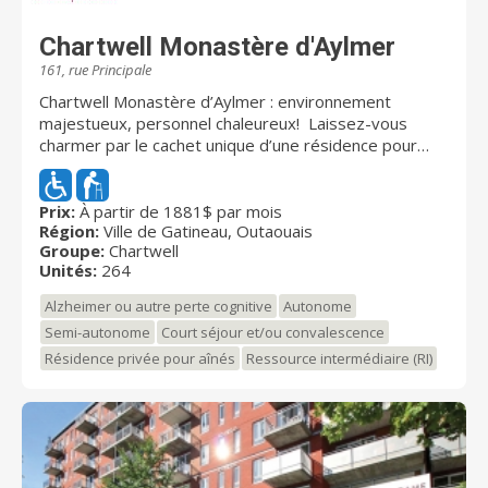
Chartwell Monastère d'Aylmer
161, rue Principale
Chartwell Monastère d’Aylmer : environnement
majestueux, personnel chaleureux! Laissez-vous
charmer par le cachet unique d’une résidence pour
aînés en plein coeur d’Aylmer. Chartwell Monastère
d’Aylmer est l’ancienne résidence des Pères
rédemptoristes, dont elle garde toute l’empreinte
Prix:
À partir de 1881$ par mois
Région:
Ville de Gatineau, Outaouais
historique. Elle accueille autant les aînés autonomes
Groupe:
Chartwell
que ceux nécessitant plus de soins. Nous proposons
Unités:
264
un vaste choix de studios et d’appartements, assortis
d’une gamme de soins évolutifs. Facilement
Alzheimer ou autre perte cognitive
Autonome
accessible, la résidence se trouve à proximité de
Semi-autonome
Court séjour et/ou convalescence
divers commerces et services. Des activités et des
Résidence privée pour aînés
Ressource intermédiaire (RI)
services adaptés aux besoins des résidents sont
également offerts, afin que vous puissiez profiter
d’une retraite sans tracas. Chez Chartwell, notre vision
Dédiés à votre MIEUX-ÊTRE est bien plus qu'une
simple phrase; c'est une priorité absolue. Nous tenons
à ce que nos résidents sachent que les soins et les