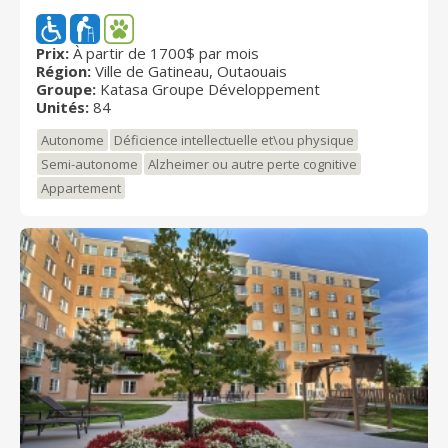
retraités autonomes qui cherchent des résidences de
luxe dans un milieu de vie chic, urbain et exclusif. De
plus, la salle à manger du Bistro Le District (restaurant
Prix:
À partir de 1700$ par mois
Région:
Ville de Gatineau, Outaouais
ouvert au public), située au premier étage du Club,
Groupe:
Katasa Groupe Développement
vous accueille dans un environnement convivial où
Unités:
84
vous pouvez déguster tous les jours de délicieux
repas à la carte.
Autonome
Déficience intellectuelle et\ou physique
Semi-autonome
Alzheimer ou autre perte cognitive
Appartement