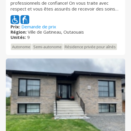
professionnels de confiance! On vous traite avec
respect et vous êtes assurés de recevoir des soins
personnalisés et de qualité, à un coût abordable. La
résidence compte 6 chambres simples, un salon, une
salle à manger, une cuisine, 2 toilettes et un balcon
Prix:
Demande de prix
Région:
Ville de Gatineau, Outaouais
pour profiter de l'été. Elle est située tout près du
Unités:
9
centre-ville de Gatineau, dans un quartier sécuritaire
et très tranquille. Tous les services sont ainsi à votre
Autonome
Semi-autonome
Résidence privée pour aînés
portée. Un petit paradis sur terre!