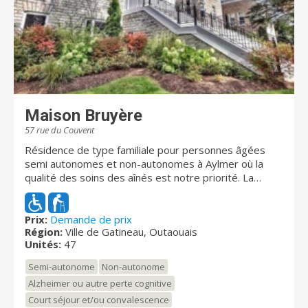
Maison Bruyère
57 rue du Couvent
Résidence de type familiale pour personnes âgées
semi autonomes et non-autonomes à Aylmer où la
qualité des soins des aînés est notre priorité. La
Résidence Maison Bruyère offre une vaste gamme de
services; Unité surveillée, infirmière, répit, pharmacie,
activités, Unité Sentinelle. La résidence Maison
Prix:
Demande de prix
Région:
Ville de Gatineau, Outaouais
Bruyère, autrefois Couvent des sœurs, est un lieu
Unités:
47
sacré et rempli d’histoire existant depuis plus de 150
ans. Vous y vivrez une expérience des plus agréables
Semi-autonome
Non-autonome
en choisissant d’y résider! Notre équipe, à l'écoute de
Alzheimer ou autre perte cognitive
vos besoins, vous procurera la paix d’esprit ainsi qu’un
Court séjour et/ou convalescence
endroit chaleureux et paisible où il fait bon vivre.