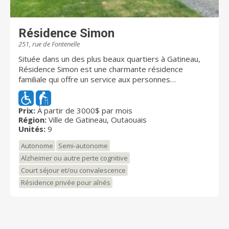
Résidence Simon
251, rue de Fontenelle
Située dans un des plus beaux quartiers à Gatineau,
Résidence Simon est une charmante résidence
familiale qui offre un service aux personnes
autonomes, semi-autonomes, aux personnes en
pertes cognitives ainsi qu'à celles qui ont besoin d’un
répit. Nous offrons un cadre dynamique et chaleureux,
Prix:
À partir de 3000$ par mois
Région:
Ville de Gatineau, Outaouais
une ambiance affectueuse amicale, humaine et un
Unités:
9
service varié qui répondra à vos besoins. La résidence
assure la sécurité et le bien-être de chaque
Autonome
Semi-autonome
usager,ère. Une gamme complète de soins, un menu
Alzheimer ou autre perte cognitive
varié, équilibré, sain et de bonne qualité. Nous offrons
Court séjour et/ou convalescence
trois repas et deux collations. Nous sommes équipés
d’un espace commun: salon, salle à manger. Nous
Résidence privée pour aînés
comblons les besoins physiques et psychologiques
sociaux de nos résidents. À la Résidence Simon nos
résidents se socialisent et s’amusent entre eux. La
résidence comporte 6 chambres bien aérées qui sont