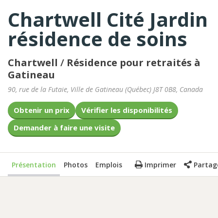
Chartwell Cité Jardin
résidence de soins
Chartwell
/
Résidence pour retraités à
Gatineau
90, rue de la Futaie
,
Ville de Gatineau
(
Québec
)
J8T 0B8
,
Canada
Obtenir un prix
Vérifier les disponibilités
Demander à faire une visite
Présentation
Photos
Emplois
Imprimer
Partag