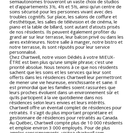
semiautonomes trouveront un vaste choix de studios
et d’appartements 3½, 4½ et 5½, ainsi qu’un centre de
soins sécurisé pour les personnes vivant avec des
troubles cognitifs. Sur place, les salons de coiffure et
d’esthétique, les salles de télévision et de cinéma, le
piano et la table de billard, sont autant d’atouts prisés
de nos résidents. Ils peuvent également profiter du
grand air sur leur terrasse, leur balcon privé ou dans les
aires extérieures. Notre salle à manger, notre bistro et
notre terrasse, ils sont réputés pour leur service
personnalisé.
Chez Chartwell, notre vision Dédiés à votre MIEUX-
ÊTRE est bien plus qu'une simple phrase; c'est une
priorité absolue. Nous tenons à ce que nos résidents
sachent que les soins et les services qui leur sont
offerts dans les résidences Chartwell leur permettront
de mener une vie heureuse, enrichissante et saine. Il
est primordial que les familles soient rassurées que
leurs proches évoluent dans un environnement sûr et
qu'ils participent à la vie quotidienne dans nos
résidences selon leurs envies et leurs intérêts.
Chartwell offre un éventail complet de résidences pour
retraités. Il s'agit du plus important propriétaire et
gestionnaire de résidences pour retraités au Canada.
Au Québec, Chartwell compte plus de 10 000 résidents
et emploie environ 3 000 employés. Pour de plus
amples renseignements, visitez chartwell.com