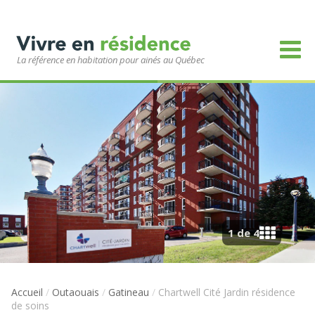
La référence en habitation pour ainés au Québec
1 de 4
Accueil
/
Outaouais
/
Gatineau
/
Chartwell Cité Jardin résidence
de soins