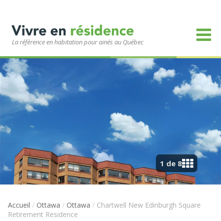
La référence en habitation pour ainés au Québec
1 de 8
Accueil
/
Ottawa
/
Ottawa
/
Chartwell New Edinburgh Square
Retirement Residence