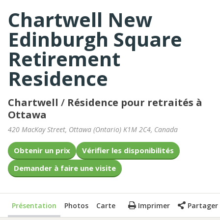
Chartwell New
Edinburgh Square
Retirement
Residence
Chartwell
/
Résidence pour retraités à
Ottawa
420 MacKay Street
,
Ottawa
(
Ontario
)
K1M 2C4
,
Canada
Obtenir un prix
Vérifier les disponibilités
Demander à faire une visite
Présentation
Photos
Carte
Imprimer
Partager